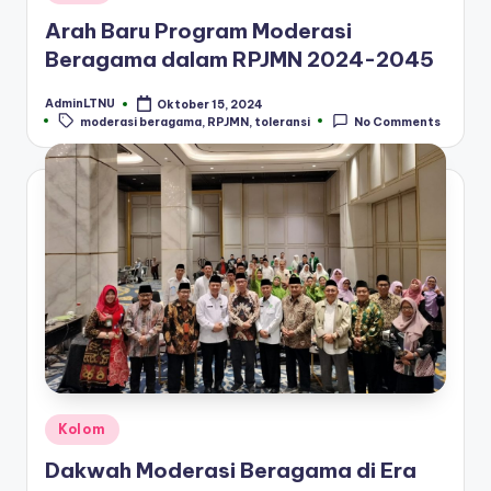
in
Arah Baru Program Moderasi
Beragama dalam RPJMN 2024-2045
AdminLTNU
Oktober 15, 2024
Posted
Tags:
moderasi beragama
,
RPJMN
,
toleransi
No Comments
by
Posted
Kolom
in
Dakwah Moderasi Beragama di Era