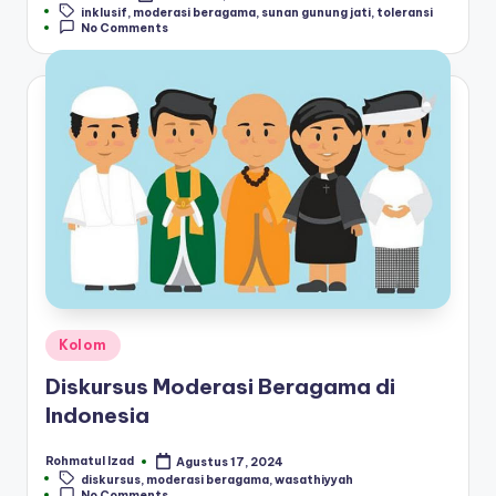
Tags:
inklusif
,
moderasi beragama
,
sunan gunung jati
,
toleransi
by
No Comments
Posted
Kolom
in
Diskursus Moderasi Beragama di
Indonesia
Rohmatul Izad
Agustus 17, 2024
Posted
Tags:
diskursus
,
moderasi beragama
,
wasathiyyah
by
No Comments