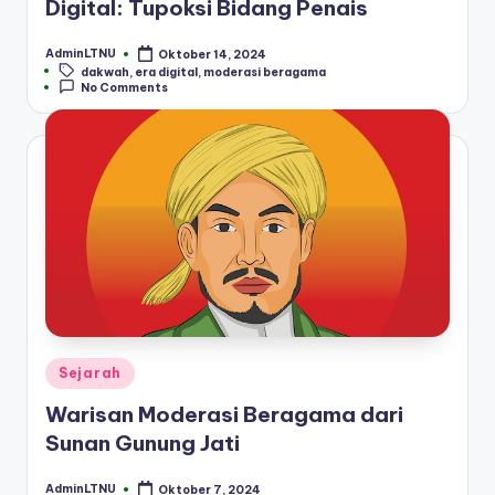
Digital: Tupoksi Bidang Penais
AdminLTNU
Oktober 14, 2024
Posted
Tags:
dakwah
,
era digital
,
moderasi beragama
by
No Comments
Posted
Sejarah
in
Warisan Moderasi Beragama dari
Sunan Gunung Jati
AdminLTNU
Oktober 7, 2024
Posted