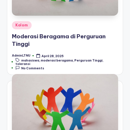
Posted
Kolom
in
Moderasi Beragama di Perguruan
Tinggi
AdminLTNU
April 28, 2025
Posted
mahasiswa
,
moderasi beragama
,
Perguruan Tinggi
,
by
Tags:
toleransi
No Comments