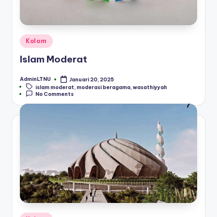
Posted
Kolom
in
Islam Moderat
AdminLTNU
Januari 20, 2025
Posted
Tags:
islam moderat
,
moderasi beragama
,
wasathiyyah
by
No Comments