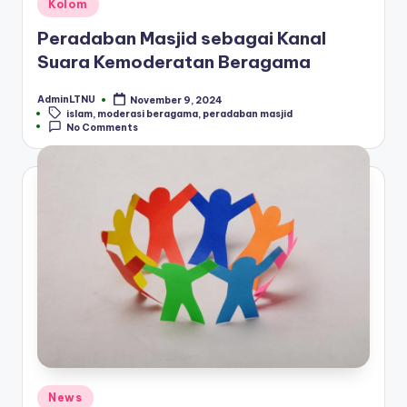
Posted
Kolom
in
Peradaban Masjid sebagai Kanal
Suara Kemoderatan Beragama
AdminLTNU
November 9, 2024
Posted
Tags:
islam
,
moderasi beragama
,
peradaban masjid
by
No Comments
Posted
News