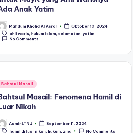
Ada Anak Yatim
Mahdum Kholid Al Asror
Oktober 10, 2024
osted
Tags:
y
ahli waris
,
hukum islam
,
selamatan
,
yatim
No Comments
Posted
Bahstul Masail
n
Bahtsul Masail: Fenomena Hamil di
Luar Nikah
AdminLTNU
September 11, 2024
osted
Tags:
y
hamil di luar nikah
,
hukum
,
zina
No Comments