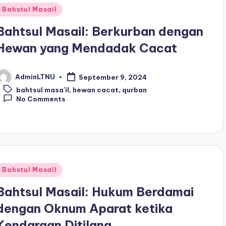
Posted
Bahstul Masail
n
Bahtsul Masail: Berkurban dengan
Hewan yang Mendadak Cacat
AdminLTNU
September 9, 2024
osted
Tags:
y
bahtsul masa'il
,
hewan cacat
,
qurban
No Comments
Posted
Bahstul Masail
n
Bahtsul Masail: Hukum Berdamai
dengan Oknum Aparat ketika
Kendaraan Ditilang