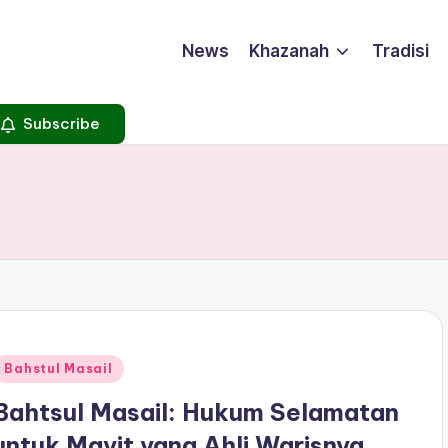
News
Khazanah
Tradisi
Subscribe
Posted
Bahstul Masail
n
Bahtsul Masail: Hukum Selamatan
untuk Mayit yang Ahli Warisnya