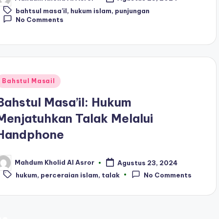
osted
Tags:
y
bahtsul masa'il
,
hukum islam
,
punjungan
No Comments
Posted
Bahstul Masail
n
Bahstul Masa’il: Hukum
Menjatuhkan Talak Melalui
Handphone
Mahdum Kholid Al Asror
Agustus 23, 2024
osted
Tags:
y
hukum
,
perceraian islam
,
talak
No Comments