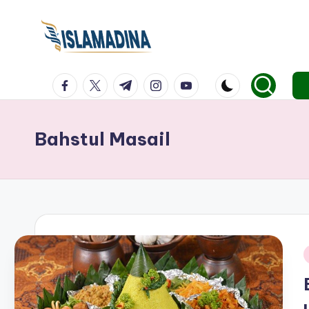
facebook.com
twitter.com
t.me
instagram.com
youtube.com
Bahstul Masail
i