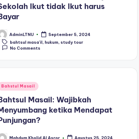
Sekolah Ikut tidak Ikut harus
Bayar
AdminLTNU
September 5, 2024
osted
Tags:
y
bahtsul masa'il
,
hukum
,
study tour
No Comments
Posted
Bahstul Masail
n
Bahtsul Masail: Wajibkah
Menyumbang ketika Mendapat
Punjungan?
Mahdum Kholid Al Asror
Agustus 25, 2024