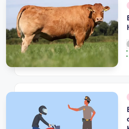
i
P
b
i