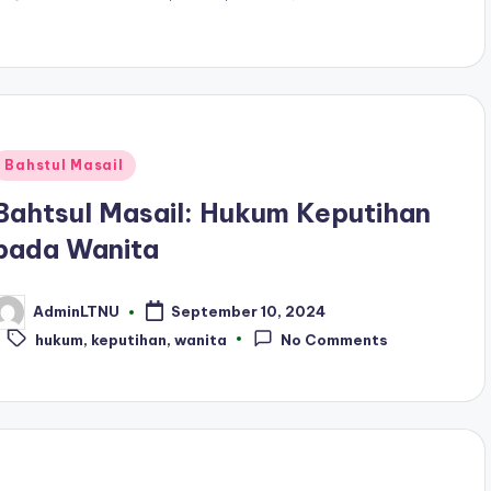
Posted
Bahstul Masail
n
Bahtsul Masail: Hukum Keputihan
pada Wanita
AdminLTNU
September 10, 2024
osted
Tags:
y
hukum
,
keputihan
,
wanita
No Comments