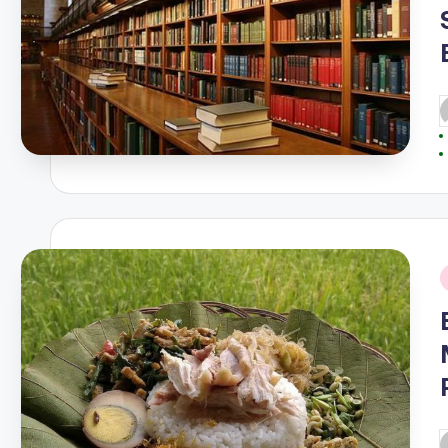
P
b
i