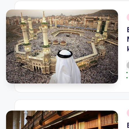
i
P
b
i