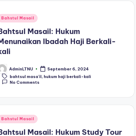
Posted
Bahstul Masail
n
Bahtsul Masail: Hukum
Menunaikan Ibadah Haji Berkali-
kali
AdminLTNU
September 6, 2024
osted
Tags:
y
bahtsul masa'il
,
hukum haji berkali-kali
No Comments
Posted
Bahstul Masail
n
Bahtsul Masail: Hukum Study Tour