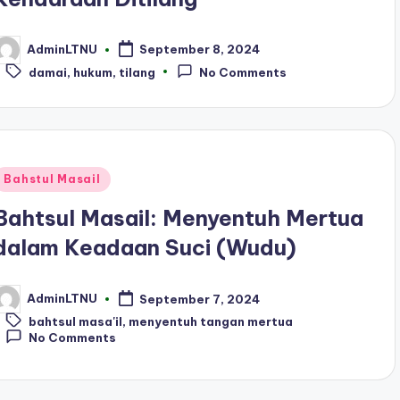
AdminLTNU
September 8, 2024
osted
Tags:
y
damai
,
hukum
,
tilang
No Comments
Posted
Bahstul Masail
n
Bahtsul Masail: Menyentuh Mertua
dalam Keadaan Suci (Wudu)
AdminLTNU
September 7, 2024
osted
Tags:
y
bahtsul masa'il
,
menyentuh tangan mertua
No Comments