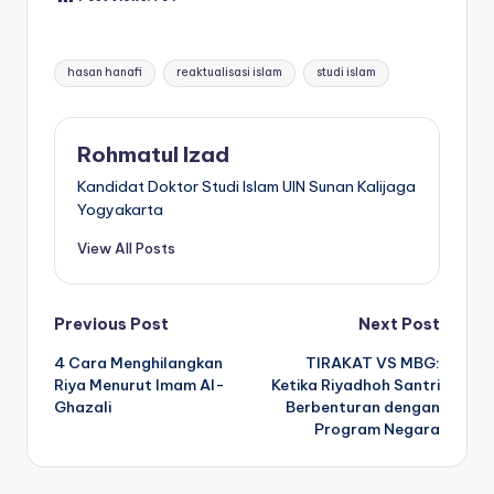
Tags:
hasan hanafi
reaktualisasi islam
studi islam
Rohmatul Izad
Kandidat Doktor Studi Islam UIN Sunan Kalijaga
Yogyakarta
View All Posts
Post
Previous Post
Next Post
4 Cara Menghilangkan
TIRAKAT VS MBG:
navigation
Riya Menurut Imam Al-
Ketika Riyadhoh Santri
Ghazali
Berbenturan dengan
Program Negara