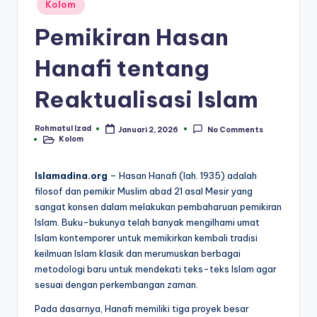
Posted
Kolom
in
Pemikiran Hasan
Hanafi tentang
Reaktualisasi Islam
Rohmatul Izad
Januari 2, 2026
No Comments
Posted
Kolom
by
Posted
in
Islamadina.org
– Hasan Hanafi (lah. 1935) adalah
filosof dan pemikir Muslim abad 21 asal Mesir yang
sangat konsen dalam melakukan pembaharuan pemikiran
Islam. Buku-bukunya telah banyak mengilhami umat
Islam kontemporer untuk memikirkan kembali tradisi
keilmuan Islam klasik dan merumuskan berbagai
metodologi baru untuk mendekati teks-teks Islam agar
sesuai dengan perkembangan zaman.
Pada dasarnya, Hanafi memiliki tiga proyek besar