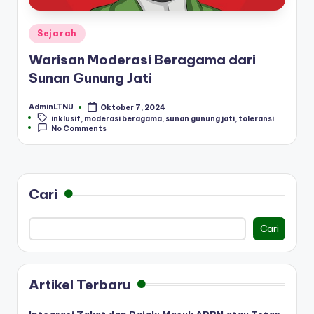
Posted
Sejarah
in
Warisan Moderasi Beragama dari
Sunan Gunung Jati
AdminLTNU
Oktober 7, 2024
Posted
Tags:
inklusif
,
moderasi beragama
,
sunan gunung jati
,
toleransi
by
No Comments
Cari
Cari
Artikel Terbaru