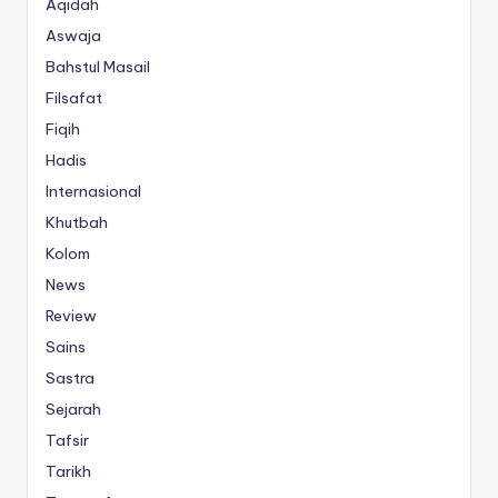
Aqidah
Aswaja
Bahstul Masail
Filsafat
Fiqih
Hadis
Internasional
Khutbah
Kolom
News
Review
Sains
Sastra
Sejarah
Tafsir
Tarikh