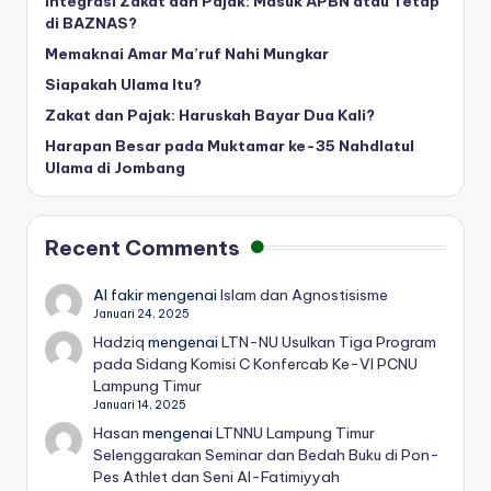
Integrasi Zakat dan Pajak: Masuk APBN atau Tetap
di BAZNAS?
Memaknai Amar Ma’ruf Nahi Mungkar
Siapakah Ulama Itu?
Zakat dan Pajak: Haruskah Bayar Dua Kali?
Harapan Besar pada Muktamar ke-35 Nahdlatul
Ulama di Jombang
Recent Comments
Al fakir
mengenai
Islam dan Agnostisisme
Januari 24, 2025
Hadziq
mengenai
LTN-NU Usulkan Tiga Program
pada Sidang Komisi C Konfercab Ke-VI PCNU
Lampung Timur
Januari 14, 2025
Hasan
mengenai
LTNNU Lampung Timur
Selenggarakan Seminar dan Bedah Buku di Pon-
Pes Athlet dan Seni Al-Fatimiyyah