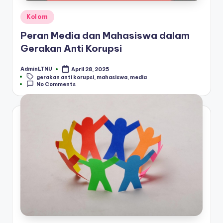
Posted
Kolom
in
Peran Media dan Mahasiswa dalam
Gerakan Anti Korupsi
AdminLTNU
April 28, 2025
Posted
Tags:
gerakan anti korupsi
,
mahasiswa
,
media
by
No Comments