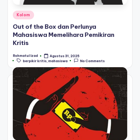
Posted
Kolom
in
Out of the Box dan Perlunya
Mahasiswa Memelihara Pemikiran
Kritis
Rohmatul Izad
Agustus 31, 2025
Posted
Tags:
berpikir kritis
,
mahasiswa
No Comments
by