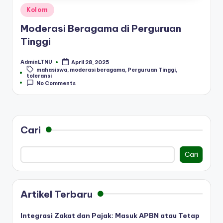
Posted
Kolom
in
Moderasi Beragama di Perguruan
Tinggi
AdminLTNU
April 28, 2025
Posted
mahasiswa
,
moderasi beragama
,
Perguruan Tinggi
,
by
Tags:
toleransi
No Comments
Cari
Cari
Artikel Terbaru
Integrasi Zakat dan Pajak: Masuk APBN atau Tetap