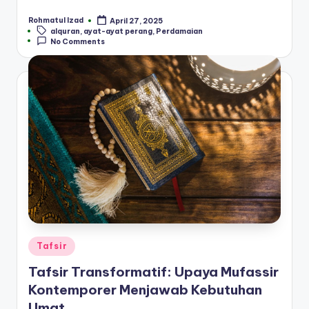
Rohmatul Izad
April 27, 2025
Posted
Tags:
alquran
,
ayat-ayat perang
,
Perdamaian
by
No Comments
Posted
Tafsir
in
Tafsir Transformatif: Upaya Mufassir
Kontemporer Menjawab Kebutuhan
Umat