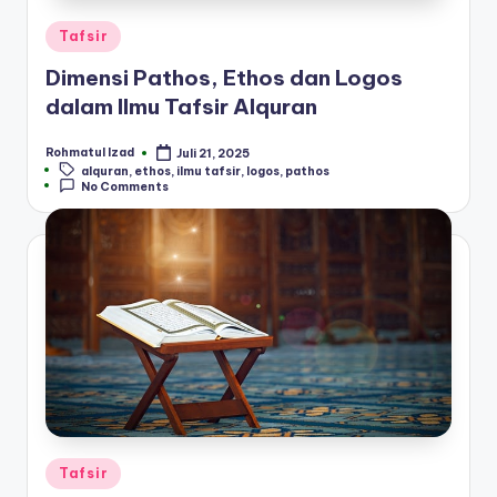
Posted
Tafsir
in
Dimensi Pathos, Ethos dan Logos
dalam Ilmu Tafsir Alquran
Rohmatul Izad
Juli 21, 2025
Posted
Tags:
alquran
,
ethos
,
ilmu tafsir
,
logos
,
pathos
by
No Comments
Posted
Tafsir
in