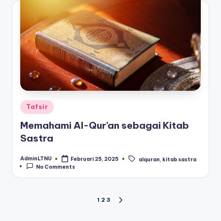
Posted
Tafsir
in
Memahami Al-Qur’an sebagai Kitab
Sastra
AdminLTNU
Februari 25, 2025
alquran
,
kitab sastra
Posted
Tags:
No Comments
by
Paginasi
1
2
3
NEXT
PAGE