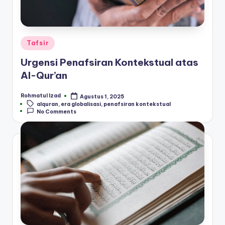
Posted
Tafsir
in
Urgensi Penafsiran Kontekstual atas
Al-Qur’an
Rohmatul Izad
Agustus 1, 2025
Posted
Tags:
alquran
,
era globalisasi
,
penafsiran kontekstual
by
No Comments