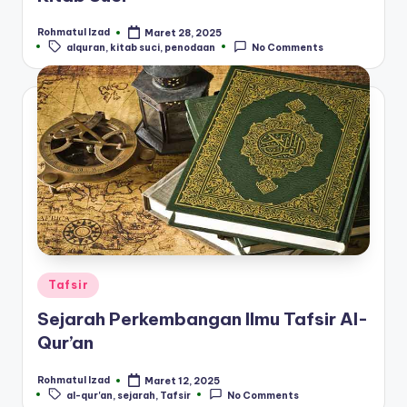
Rohmatul Izad
Maret 28, 2025
Posted
Tags:
alquran
,
kitab suci
,
penodaan
No Comments
by
Posted
Tafsir
in
Sejarah Perkembangan Ilmu Tafsir Al-
Qur’an
Rohmatul Izad
Maret 12, 2025
Posted
Tags:
al-qur'an
,
sejarah
,
Tafsir
No Comments
by