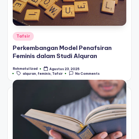
Posted
Tafsir
in
Perkembangan Model Penafsiran
Feminis dalam Studi Alquran
Rohmatul Izad
Agustus 23, 2025
Posted
Tags:
alquran
,
feminis
,
Tafsir
No Comments
by