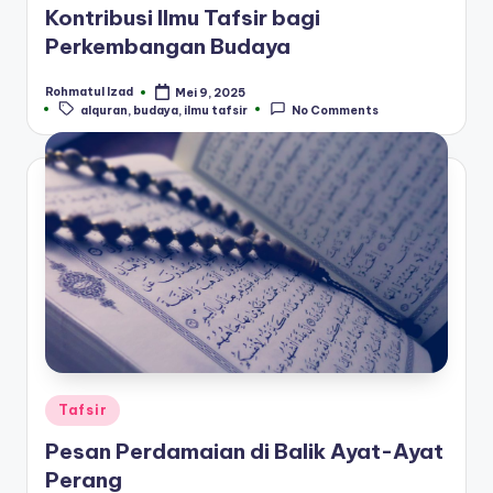
Kontribusi Ilmu Tafsir bagi
Perkembangan Budaya
Rohmatul Izad
Mei 9, 2025
Posted
Tags:
alquran
,
budaya
,
ilmu tafsir
No Comments
by
Posted
Tafsir
in
Pesan Perdamaian di Balik Ayat-Ayat
Perang