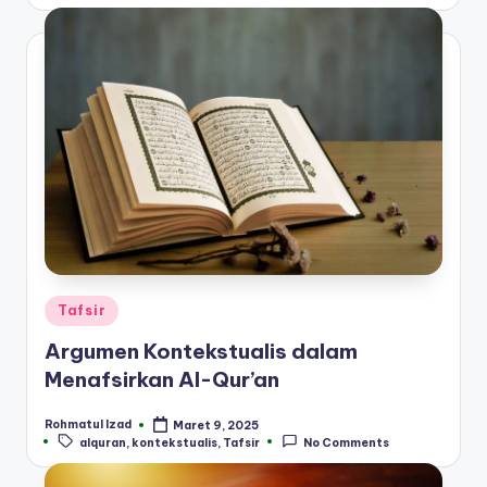
Posted
Tafsir
in
Argumen Kontekstualis dalam
Menafsirkan Al-Qur’an
Rohmatul Izad
Maret 9, 2025
Posted
Tags:
alquran
,
kontekstualis
,
Tafsir
No Comments
by