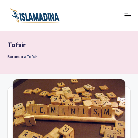
Tafsir
Beranda
»
Tafsir