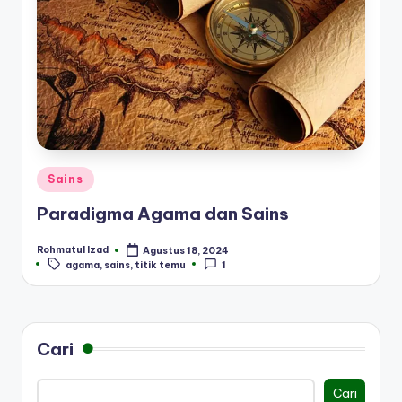
Posted
Sains
in
Paradigma Agama dan Sains
Rohmatul Izad
Agustus 18, 2024
Posted
Tags:
agama
,
sains
,
titik temu
1
by
Cari
Cari