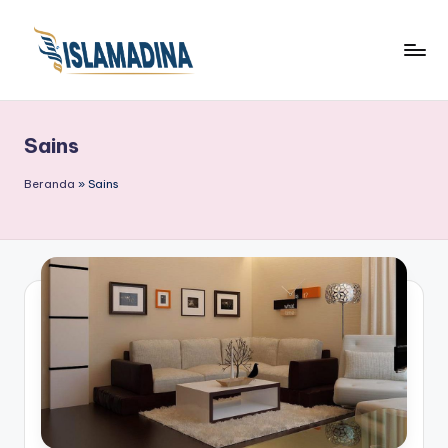
Sains
Beranda
»
Sains