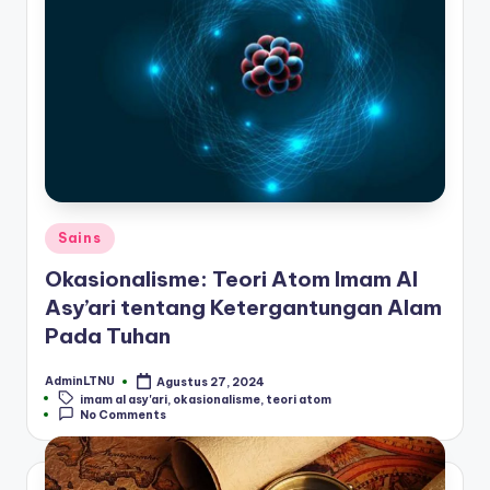
Posted
Sains
in
Okasionalisme: Teori Atom Imam Al
Asy’ari tentang Ketergantungan Alam
Pada Tuhan
AdminLTNU
Agustus 27, 2024
Posted
Tags:
imam al asy'ari
,
okasionalisme
,
teori atom
by
No Comments