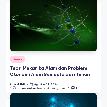
Posted
Sains
in
Teori Mekanika Alam dan Problem
Otonomi Alam Semesta dari Tuhan
AdminLTNU
Agustus 29, 2024
Posted
Tags:
otonomi alam
,
teori mekanika
,
tuhan
1
by