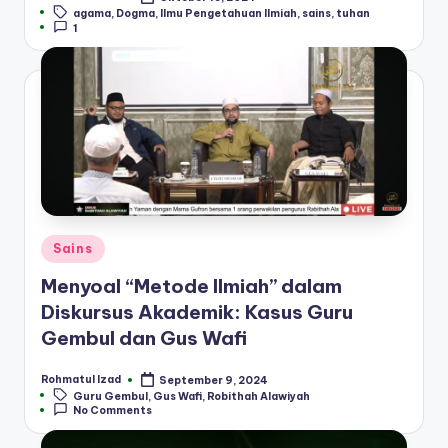
Posted
Tags:
agama
,
Dogma
,
Ilmu Pengetahuan Ilmiah
,
sains
,
tuhan
by
1
Posted
Sains
in
Menyoal “Metode Ilmiah” dalam
Diskursus Akademik: Kasus Guru
Gembul dan Gus Wafi
Rohmatul Izad
September 9, 2024
Posted
Tags:
Guru Gembul
,
Gus Wafi
,
Robithah Alawiyah
by
No Comments