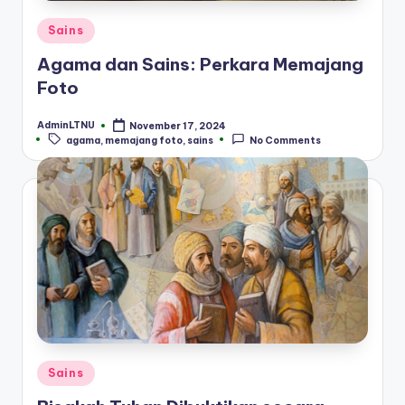
Posted
Sains
in
Agama dan Sains: Perkara Memajang
Foto
AdminLTNU
November 17, 2024
Posted
Tags:
agama
,
memajang foto
,
sains
No Comments
by
Posted
Sains
in