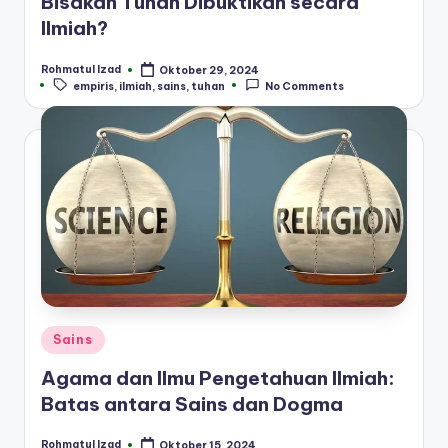
Bisakah Tuhan Dibuktikan secara
Ilmiah?
Rohmatul Izad
Oktober 29, 2024
Posted
Tags:
empiris
,
ilmiah
,
sains
,
tuhan
No Comments
by
Posted
Sains
in
Agama dan Ilmu Pengetahuan Ilmiah:
Batas antara Sains dan Dogma
Rohmatul Izad
Oktober 15, 2024