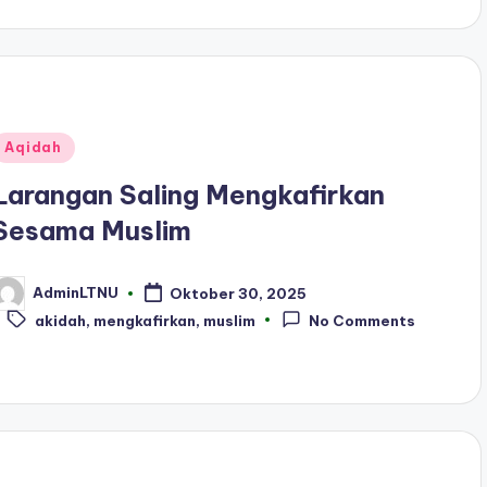
Posted
Aqidah
n
Larangan Saling Mengkafirkan
Sesama Muslim
AdminLTNU
Oktober 30, 2025
osted
Tags:
y
akidah
,
mengkafirkan
,
muslim
No Comments