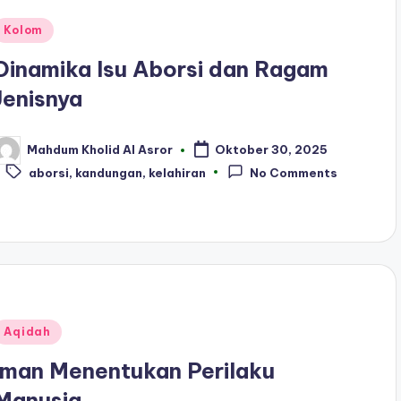
Posted
Kolom
n
Dinamika Isu Aborsi dan Ragam
Jenisnya
Mahdum Kholid Al Asror
Oktober 30, 2025
osted
Tags:
y
aborsi
,
kandungan
,
kelahiran
No Comments
Posted
Aqidah
n
Iman Menentukan Perilaku
Manusia