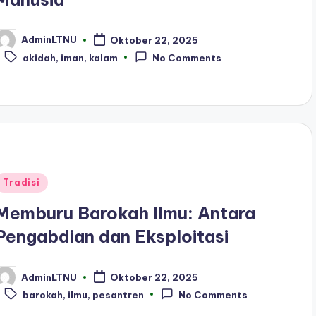
AdminLTNU
Oktober 22, 2025
osted
Tags:
y
akidah
,
iman
,
kalam
No Comments
Posted
Tradisi
n
Memburu Barokah Ilmu: Antara
Pengabdian dan Eksploitasi
AdminLTNU
Oktober 22, 2025
osted
Tags:
y
barokah
,
ilmu
,
pesantren
No Comments