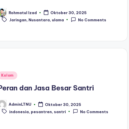
Rohmatul Izad
Oktober 30, 2025
osted
Tags:
y
Jaringan
,
Nusantara
,
ulama
No Comments
Posted
Kolom
n
Peran dan Jasa Besar Santri
AdminLTNU
Oktober 30, 2025
osted
Tags:
y
indonesia
,
pesantren
,
santri
No Comments