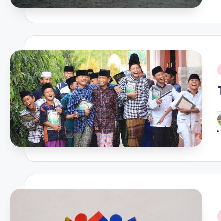
i
P
b