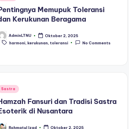
n
Pentingnya Memupuk Toleransi
dan Kerukunan Beragama
AdminLTNU
Oktober 2, 2025
osted
Tags:
y
harmoni
,
kerukunan
,
toleransi
No Comments
Posted
Sastra
n
Hamzah Fansuri dan Tradisi Sastra
Esoterik di Nusantara
Rohmatul Izad
Oktober 2, 2025