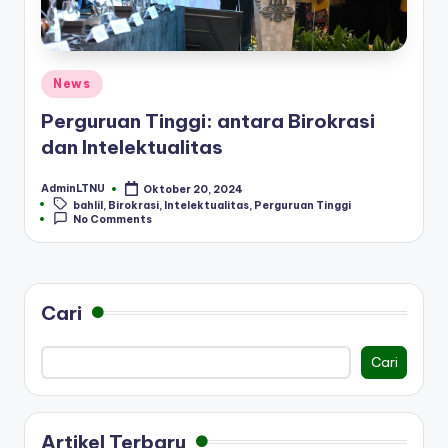
Posted
News
in
Perguruan Tinggi: antara Birokrasi
dan Intelektualitas
AdminLTNU
Oktober 20, 2024
Posted
Tags:
bahlil
,
Birokrasi
,
Intelektualitas
,
Perguruan Tinggi
by
No Comments
Cari
Cari
Artikel Terbaru