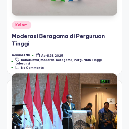
Posted
Kolom
in
Moderasi Beragama di Perguruan
Tinggi
AdminLTNU
April 28, 2025
Posted
mahasiswa
,
moderasi beragama
,
Perguruan Tinggi
,
by
Tags:
toleransi
No Comments