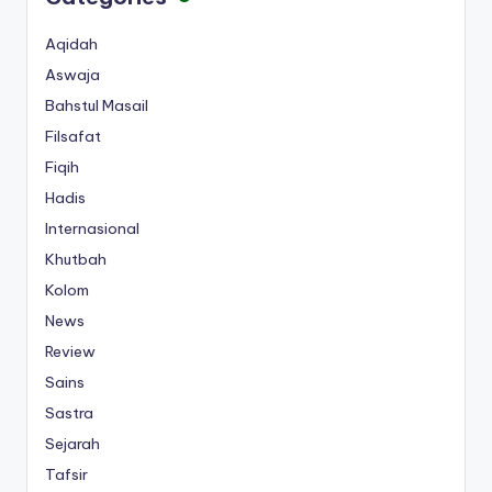
Aqidah
Aswaja
Bahstul Masail
Filsafat
Fiqih
Hadis
Internasional
Khutbah
Kolom
News
Review
Sains
Sastra
Sejarah
Tafsir