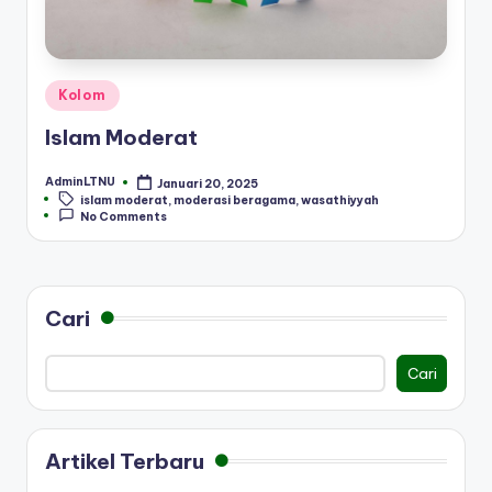
Posted
Kolom
in
Islam Moderat
AdminLTNU
Januari 20, 2025
Posted
Tags:
islam moderat
,
moderasi beragama
,
wasathiyyah
by
No Comments
Cari
Cari
Artikel Terbaru