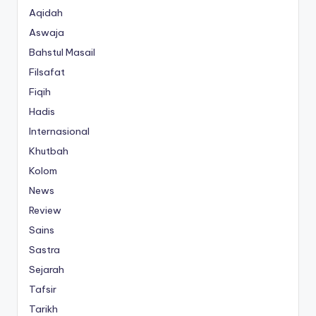
Aqidah
Aswaja
Bahstul Masail
Filsafat
Fiqih
Hadis
Internasional
Khutbah
Kolom
News
Review
Sains
Sastra
Sejarah
Tafsir
Tarikh