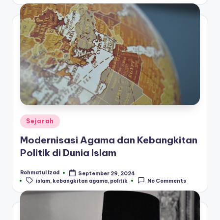
Posted
Sejarah
in
Modernisasi Agama dan Kebangkitan
Politik di Dunia Islam
Rohmatul Izad
September 29, 2024
Posted
Tags:
islam
,
kebangkitan agama
,
politik
No Comments
by