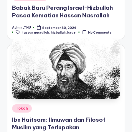
in
Babak Baru Perang Israel-Hizbullah
Pasca Kematian Hassan Nasrallah
AdminLTNU
September 30, 2024
Posted
Tags:
hassan nasrallah
,
hizbullah
,
Israel
No Comments
by
Posted
Tokoh
in
Ibn Haitsam: Ilmuwan dan Filosof
Muslim yang Terlupakan