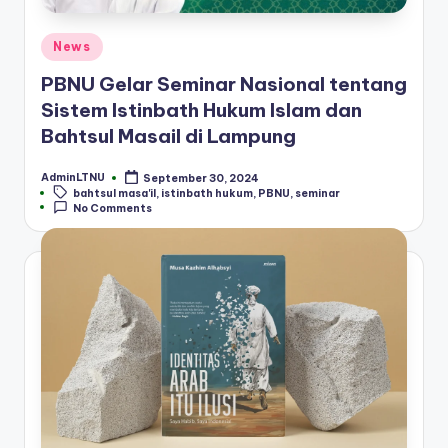
Posted
News
in
PBNU Gelar Seminar Nasional tentang
Sistem Istinbath Hukum Islam dan
Bahtsul Masail di Lampung
AdminLTNU
September 30, 2024
Posted
Tags:
bahtsul masa'il
,
istinbath hukum
,
PBNU
,
seminar
by
No Comments