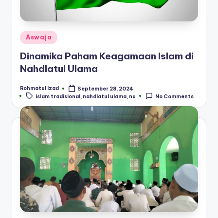
Posted
Aswaja
in
Dinamika Paham Keagamaan Islam di
Nahdlatul Ulama
Rohmatul Izad
September 28, 2024
Posted
Tags:
islam tradisional
,
nahdlatul ulama
,
nu
No Comments
by