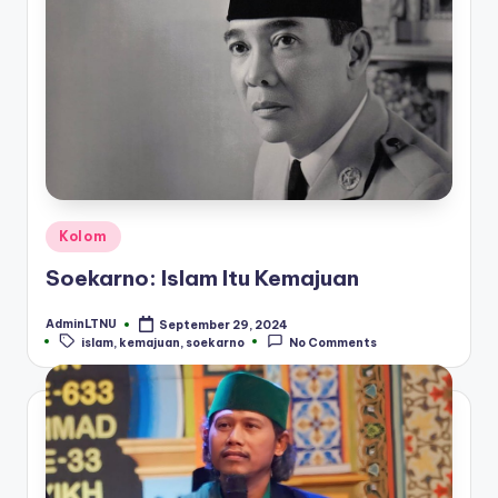
Posted
Kolom
in
Soekarno: Islam Itu Kemajuan
AdminLTNU
September 29, 2024
Posted
Tags:
islam
,
kemajuan
,
soekarno
No Comments
by