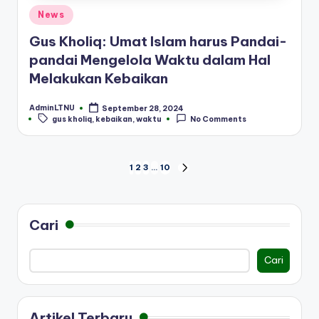
Posted
News
in
Gus Kholiq: Umat Islam harus Pandai-
pandai Mengelola Waktu dalam Hal
Melakukan Kebaikan
AdminLTNU
September 28, 2024
Posted
Tags:
gus kholiq
,
kebaikan
,
waktu
No Comments
by
Paginasi
1
2
3
…
10
NEXT
PAGE
pos
Cari
Cari
Artikel Terbaru