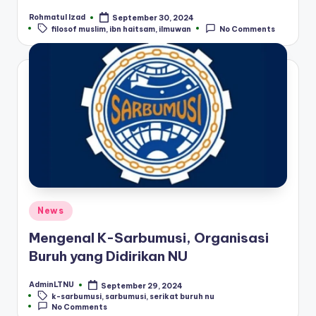
Rohmatul Izad
September 30, 2024
Posted
Tags:
filosof muslim
,
ibn haitsam
,
ilmuwan
No Comments
by
Posted
News
in
Mengenal K-Sarbumusi, Organisasi
Buruh yang Didirikan NU
AdminLTNU
September 29, 2024
Posted
Tags:
k-sarbumusi
,
sarbumusi
,
serikat buruh nu
by
No Comments