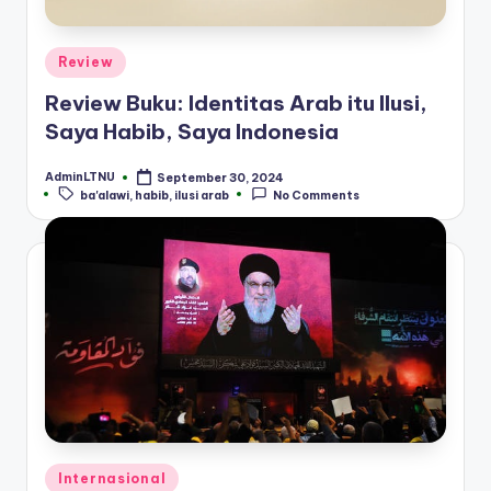
Posted
Review
in
Review Buku: Identitas Arab itu Ilusi,
Saya Habib, Saya Indonesia
AdminLTNU
September 30, 2024
Posted
Tags:
ba'alawi
,
habib
,
ilusi arab
No Comments
by
Posted
Internasional