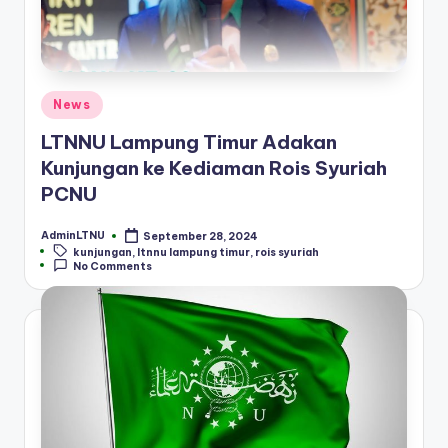
Posted
News
in
LTNNU Lampung Timur Adakan
Kunjungan ke Kediaman Rois Syuriah
PCNU
AdminLTNU
September 28, 2024
Posted
Tags:
kunjungan
,
ltnnu lampung timur
,
rois syuriah
by
No Comments