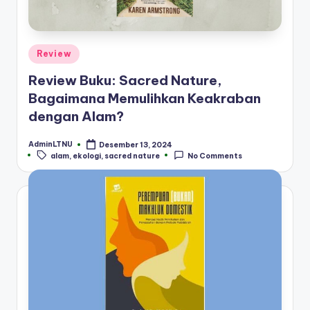
Posted
Review
in
Review Buku: Sacred Nature,
Bagaimana Memulihkan Keakraban
dengan Alam?
AdminLTNU
Desember 13, 2024
Posted
Tags:
alam
,
ekologi
,
sacred nature
No Comments
by