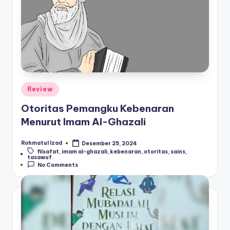
Posted
Review
in
Otoritas Pemangku Kebenaran
Menurut Imam Al-Ghazali
Rohmatul Izad
Desember 25, 2024
Posted
filsafat
,
imam al-ghazali
,
kebenaran
,
otoritas
,
sains
,
by
Tags:
tasawuf
No Comments