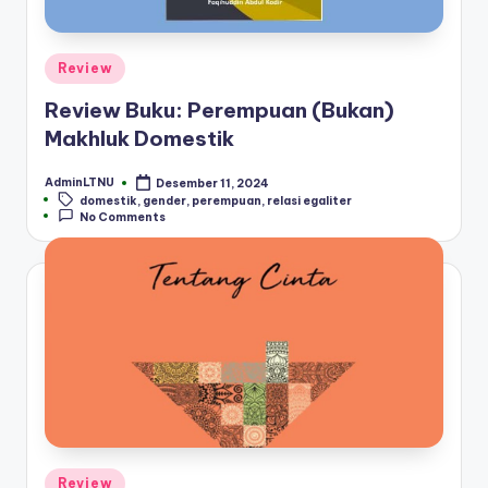
Posted
Review
in
Review Buku: Perempuan (Bukan)
Makhluk Domestik
AdminLTNU
Desember 11, 2024
Posted
Tags:
domestik
,
gender
,
perempuan
,
relasi egaliter
by
No Comments
Posted
Review