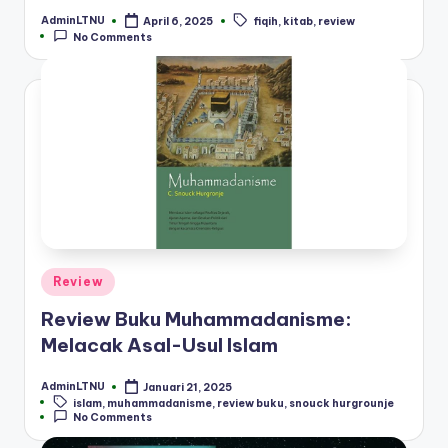
AdminLTNU
April 6, 2025
fiqih
,
kitab
,
review
Posted
Tags:
No Comments
by
Posted
Review
in
Review Buku Muhammadanisme:
Melacak Asal-Usul Islam
AdminLTNU
Januari 21, 2025
Posted
Tags:
islam
,
muhammadanisme
,
review buku
,
snouck hurgrounje
by
No Comments