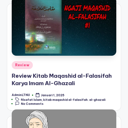
Posted
Review
in
Review Kitab Maqashid al-Falasifah
Karya Imam Al-Ghazali
AdminLTNU
Januari 1, 2025
Posted
Tags:
filsafat Islam
,
kitab maqashid al-falasifah. al-ghazali
by
No Comments