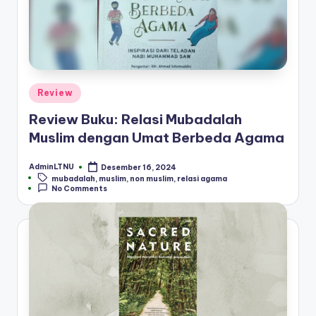
Posted
Review
in
Review Buku: Relasi Mubadalah
Muslim dengan Umat Berbeda Agama
AdminLTNU
Desember 16, 2024
Posted
Tags:
mubadalah
,
muslim
,
non muslim
,
relasi agama
by
No Comments