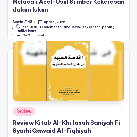
Melacak Asal-Usul Sumber Kekerasan
dalam Islam
AdminLTNU
April 6, 2025
Posted
asal-usul
,
fundamentalisme
,
islam
,
kekerasan
,
perang
,
by
Tags:
radikalisme
No Comments
Posted
Review
in
Review Kitab Al-Khulasah Saniyah Fi
Syarhi Qawaid Al-Fiqhiyah