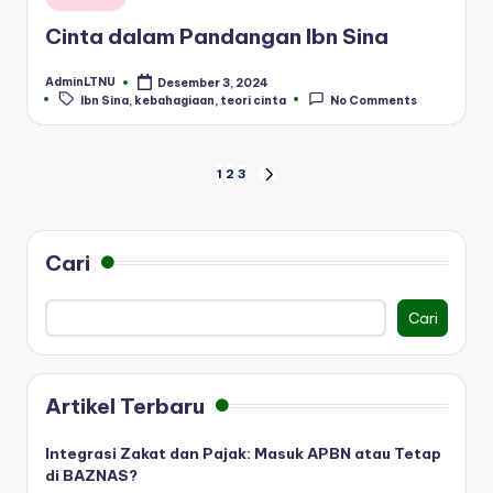
in
Cinta dalam Pandangan Ibn Sina
AdminLTNU
Desember 3, 2024
Posted
Tags:
Ibn Sina
,
kebahagiaan
,
teori cinta
No Comments
by
Paginasi
1
2
3
NEXT
PAGE
pos
Cari
Cari
Artikel Terbaru
Integrasi Zakat dan Pajak: Masuk APBN atau Tetap
di BAZNAS?