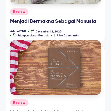
Posted
Review
in
Menjadi Bermakna Sebagai Manusia
AdminLTNU
Desember 12, 2025
Posted
Tags:
hidup
,
makna
,
Manusia
No Comments
by
Posted
Review
in