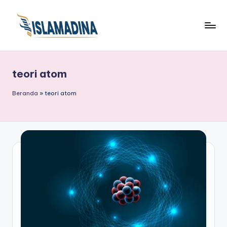
teori atom
Beranda
»
teori atom