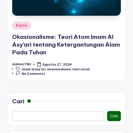
Posted
Sains
in
Okasionalisme: Teori Atom Imam Al
Asy’ari tentang Ketergantungan Alam
Pada Tuhan
AdminLTNU
Agustus 27, 2024
Posted
Tags:
imam al asy'ari
,
okasionalisme
,
teori atom
by
No Comments
Cari
Cari