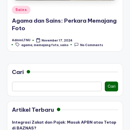
Posted
Sains
in
Agama dan Sains: Perkara Memajang
Foto
AdminLTNU
November 17, 2024
Posted
Tags:
agama
,
memajang foto
,
sains
No Comments
by
Cari
Cari
Artikel Terbaru
Integrasi Zakat dan Pajak: Masuk APBN atau Tetap
di BAZNAS?