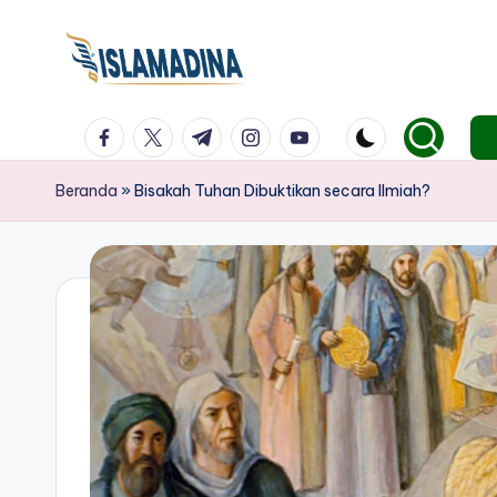
facebook.com
twitter.com
t.me
instagram.com
youtube.com
Beranda
»
Bisakah Tuhan Dibuktikan secara Ilmiah?