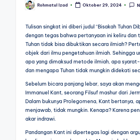
Rohmatul Izad
Oktober 29, 2024
N
Posted
by
Tulisan singkat ini diberi judul “Bisakah Tuhan
dengan tegas bahwa pertanyaan ini keliru dan 
Tuhan tidak bisa dibuktikan secara ilmiah? Per
objek dari ilmu pengetahuan ilmiah. Sehingga u
apa yang dimaksud metode ilmiah, apa syarat-s
dan mengapa Tuhan tidak mungkin didekati seca
Sebelum bicara panjang lebar, saya akan meng
Immanuel Kant, seorang Filsuf mashur dari Jerma
Dalam bukunya Prolegomena, Kant bertanya, ap
menjawab, tidak mungkin. Kenapa? Karena peng
akar indrawi.
Pandangan Kant ini dipertegas lagi dengan ar