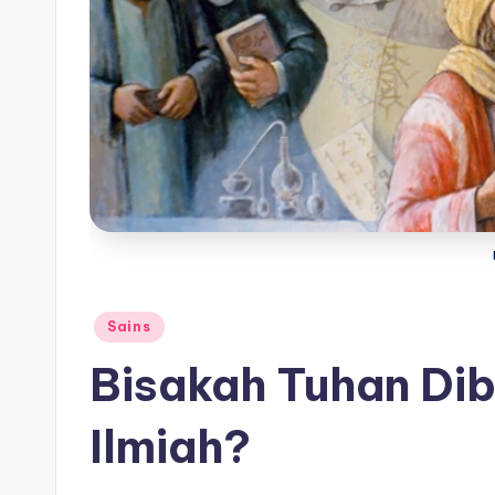
Posted
Sains
in
Bisakah Tuhan Dib
Ilmiah?