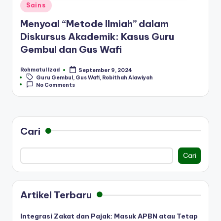
Posted
Sains
in
Menyoal “Metode Ilmiah” dalam
Diskursus Akademik: Kasus Guru
Gembul dan Gus Wafi
Rohmatul Izad
September 9, 2024
Posted
Tags:
Guru Gembul
,
Gus Wafi
,
Robithah Alawiyah
by
No Comments
Cari
Cari
Artikel Terbaru
Integrasi Zakat dan Pajak: Masuk APBN atau Tetap