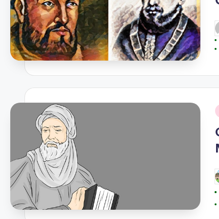
P
b
i
P
b