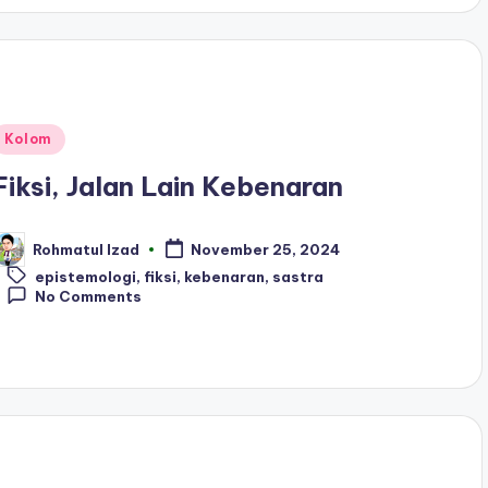
Posted
Kolom
n
Fiksi, Jalan Lain Kebenaran
Rohmatul Izad
November 25, 2024
osted
Tags:
y
epistemologi
,
fiksi
,
kebenaran
,
sastra
No Comments