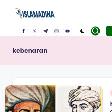
facebook.com
twitter.com
t.me
instagram.com
youtube.com
kebenaran
i