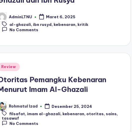
AdminLTNU
Maret 6, 2025
osted
Tags:
y
al-ghazali
,
ibn rusyd
,
kebenaran
,
kritik
No Comments
Posted
Review
n
Otoritas Pemangku Kebenaran
Menurut Imam Al-Ghazali
Rohmatul Izad
Desember 25, 2024
osted
y
Tags:
filsafat
,
imam al-ghazali
,
kebenaran
,
otoritas
,
sains
,
tasawuf
No Comments