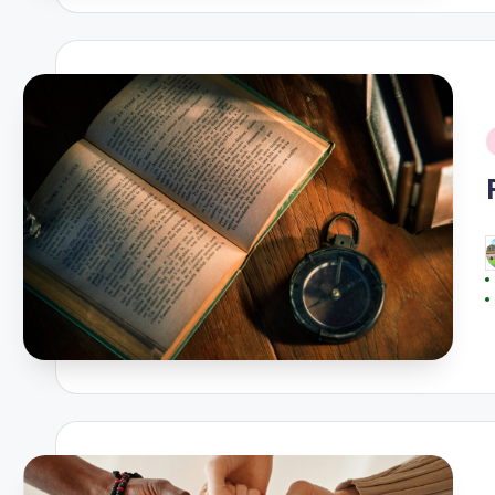
i
P
b