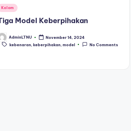
Posted
Kolom
n
Tiga Model Keberpihakan
AdminLTNU
November 14, 2024
osted
Tags:
y
kebenaran
,
keberpihakan
,
model
No Comments