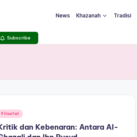
News
Khazanah
Tradisi
Subscribe
Posted
Filsafat
n
Kritik dan Kebenaran: Antara Al-
Ghazali dan Ibn Rusyd