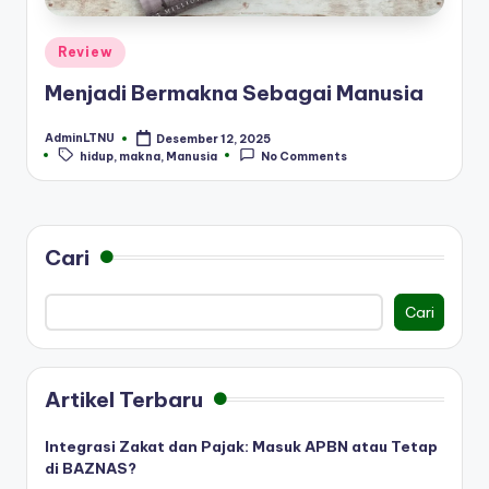
Posted
Review
in
Menjadi Bermakna Sebagai Manusia
AdminLTNU
Desember 12, 2025
Posted
Tags:
hidup
,
makna
,
Manusia
No Comments
by
Cari
Cari
Artikel Terbaru
Integrasi Zakat dan Pajak: Masuk APBN atau Tetap
di BAZNAS?