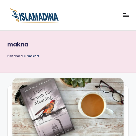
makna
Beranda
»
makna