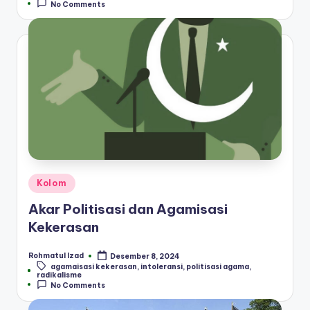
No Comments
Posted
Kolom
in
Akar Politisasi dan Agamisasi
Kekerasan
Rohmatul Izad
Desember 8, 2024
Posted
agamaisasi kekerasan
,
intoleransi
,
politisasi agama
,
by
Tags:
radikalisme
No Comments