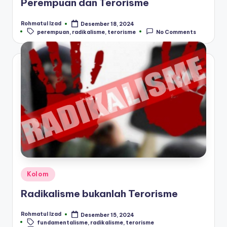
Perempuan dan Terorisme
Rohmatul Izad
Desember 18, 2024
Posted
Tags:
perempuan
,
radikalisme
,
terorisme
No Comments
by
Posted
Kolom
in
Radikalisme bukanlah Terorisme
Rohmatul Izad
Desember 15, 2024
Posted
Tags:
fundamentalisme
,
radikalisme
,
terorisme
by