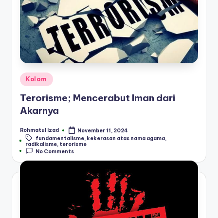
Posted
Kolom
in
Terorisme; Mencerabut Iman dari
Akarnya
Rohmatul Izad
November 11, 2024
Posted
fundamentalisme
,
kekerasan atas nama agama
,
by
Tags:
radikalisme
,
terorisme
No Comments