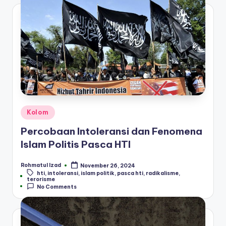
Posted
Kolom
in
Percobaan Intoleransi dan Fenomena
Islam Politis Pasca HTI
Rohmatul Izad
November 26, 2024
Posted
hti
,
intoleransi
,
islam politik
,
pasca hti
,
radikalisme
,
by
Tags:
terorisme
No Comments