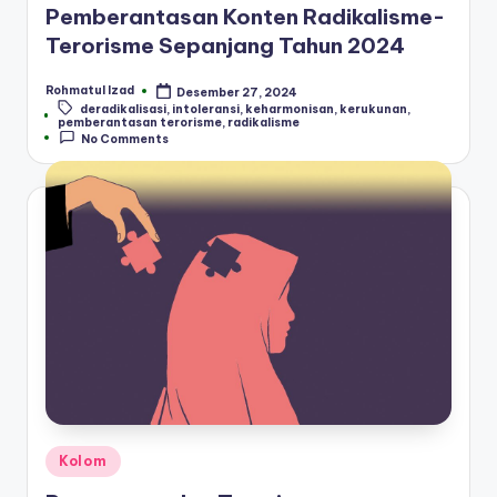
Pemberantasan Konten Radikalisme-
Terorisme Sepanjang Tahun 2024
Rohmatul Izad
Desember 27, 2024
Posted
deradikalisasi
,
intoleransi
,
keharmonisan
,
kerukunan
,
by
Tags:
pemberantasan terorisme
,
radikalisme
No Comments
Posted
Kolom
in