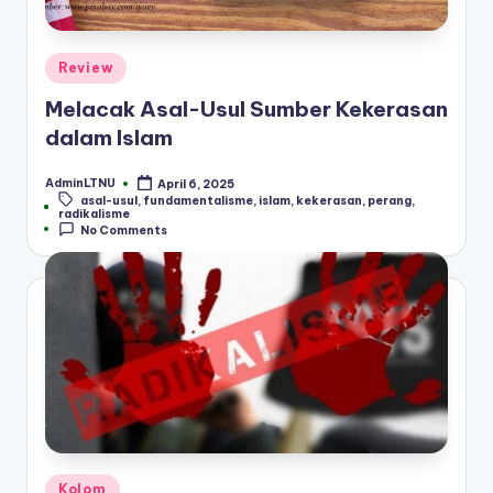
Posted
Review
in
Melacak Asal-Usul Sumber Kekerasan
dalam Islam
AdminLTNU
April 6, 2025
Posted
asal-usul
,
fundamentalisme
,
islam
,
kekerasan
,
perang
,
by
Tags:
radikalisme
No Comments
Posted
Kolom