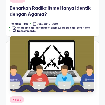
in
Benarkah Radikalisme Hanya Identik
dengan Agama?
Rohmatul Izad
Januari 19, 2025
Posted
Tags:
ekstremisme
,
fundamentalisme
,
radikalisme
,
terorisme
by
No Comments
Posted
News
in