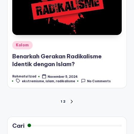
Posted
Kolom
in
Benarkah Gerakan Radikalisme
Identik dengan Islam?
Rohmatul Izad
November 5, 2024
Posted
Tags:
ekstremisme
,
islam
,
radikalisme
No Comments
by
Paginasi
1
2
NEXT
PAGE
pos
Cari