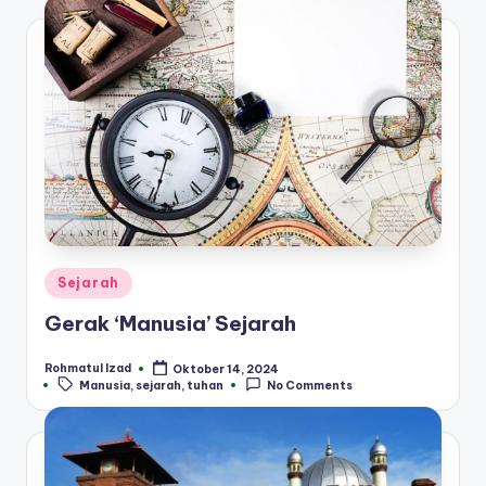
Posted
Sejarah
in
Gerak ‘Manusia’ Sejarah
Rohmatul Izad
Oktober 14, 2024
Posted
Tags:
Manusia
,
sejarah
,
tuhan
No Comments
by