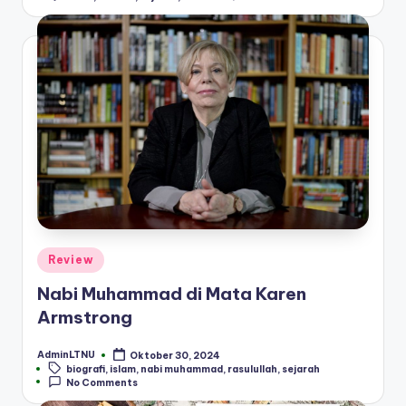
Posted
Review
in
Nabi Muhammad di Mata Karen
Armstrong
AdminLTNU
Oktober 30, 2024
Posted
Tags:
biografi
,
islam
,
nabi muhammad
,
rasulullah
,
sejarah
by
No Comments