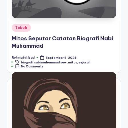
Posted
Tokoh
in
Mitos Seputar Catatan Biografi Nabi
Muhammad
Rohmatul Izad
September 6, 2024
Posted
Tags:
biografi nabi muhammad saw
,
mitos
,
sejarah
by
No Comments