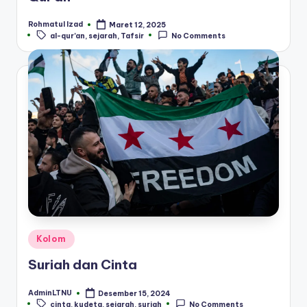
Rohmatul Izad
Maret 12, 2025
Posted
Tags:
al-qur'an
,
sejarah
,
Tafsir
No Comments
by
Posted
Kolom
in
Suriah dan Cinta
AdminLTNU
Desember 15, 2024
Posted
Tags:
cinta
,
kudeta
,
sejarah
,
suriah
No Comments
by