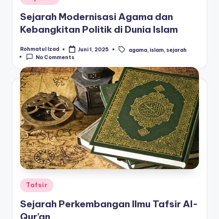
in
Sejarah Modernisasi Agama dan
Kebangkitan Politik di Dunia Islam
Rohmatul Izad
Juni 1, 2025
agama
,
islam
,
sejarah
Posted
Tags:
No Comments
by
Posted
Tafsir
in
Sejarah Perkembangan Ilmu Tafsir Al-
Qur’an