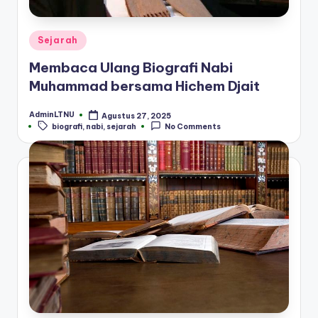
Posted
Sejarah
in
Membaca Ulang Biografi Nabi
Muhammad bersama Hichem Djait
AdminLTNU
Agustus 27, 2025
Posted
Tags:
biografi
,
nabi
,
sejarah
No Comments
by