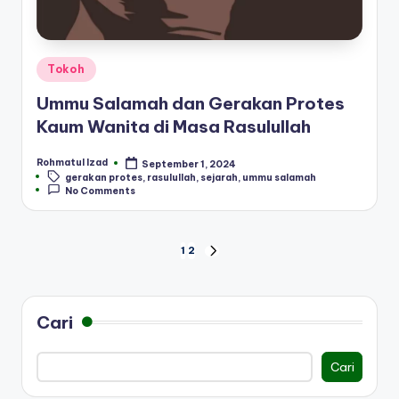
Posted
Tokoh
in
Ummu Salamah dan Gerakan Protes
Kaum Wanita di Masa Rasulullah
Rohmatul Izad
September 1, 2024
Posted
Tags:
gerakan protes
,
rasulullah
,
sejarah
,
ummu salamah
by
No Comments
Paginasi
1
2
NEXT
PAGE
pos
Cari
Cari