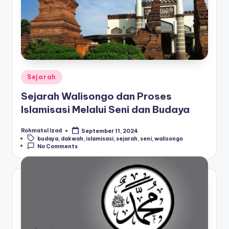
Posted
Sejarah
in
Sejarah Walisongo dan Proses
Islamisasi Melalui Seni dan Budaya
Rohmatul Izad
September 11, 2024
Posted
Tags:
budaya
,
dakwah
,
islamisasi
,
sejarah
,
seni
,
walisongo
by
No Comments