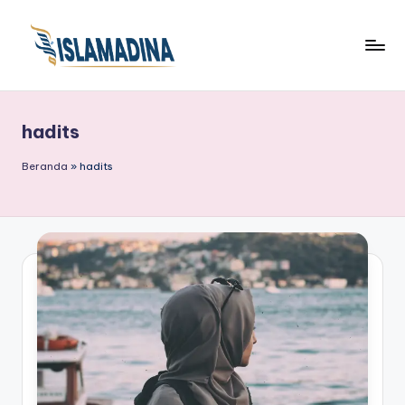
hadits
Beranda
»
hadits