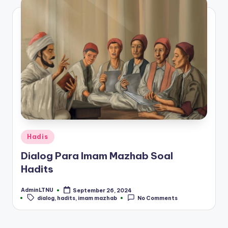
Posted
Hadis
in
Dialog Para Imam Mazhab Soal
Hadits
AdminLTNU
September 26, 2024
Posted
Tags:
dialog
,
hadits
,
imam mazhab
No Comments
by