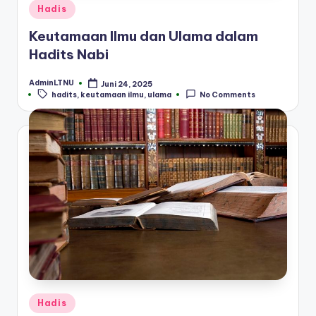
Posted
Hadis
in
Keutamaan Ilmu dan Ulama dalam
Hadits Nabi
AdminLTNU
Juni 24, 2025
Posted
Tags:
hadits
,
keutamaan ilmu
,
ulama
No Comments
by
Posted
Hadis