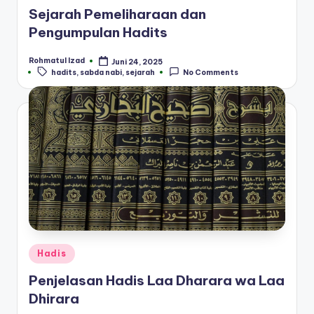
in
Sejarah Pemeliharaan dan
Pengumpulan Hadits
Rohmatul Izad
Juni 24, 2025
Posted
Tags:
hadits
,
sabda nabi
,
sejarah
No Comments
by
Posted
Hadis
in
Penjelasan Hadis Laa Dharara wa Laa
Dhirara