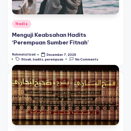
Posted
Hadis
in
Menguji Keabsahan Hadits
‘Perempuan Sumber Fitnah’
Rohmatul Izad
Desember 7, 2025
Posted
Tags:
fitnah
,
hadits
,
perempuan
No Comments
by