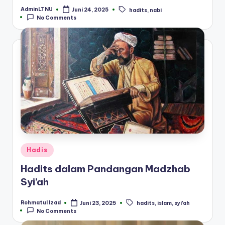
AdminLTNU
Juni 24, 2025
hadits
,
nabi
Posted
Tags:
No Comments
by
Posted
Hadis
in
Hadits dalam Pandangan Madzhab
Syi’ah
Rohmatul Izad
Juni 23, 2025
hadits
,
islam
,
syi'ah
Posted
Tags:
No Comments
by