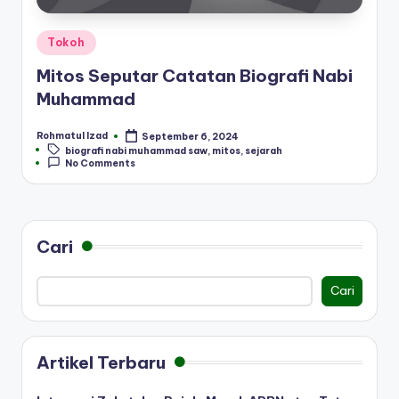
Posted
Tokoh
in
Mitos Seputar Catatan Biografi Nabi
Muhammad
Rohmatul Izad
September 6, 2024
Posted
Tags:
biografi nabi muhammad saw
,
mitos
,
sejarah
by
No Comments
Cari
Cari
Artikel Terbaru