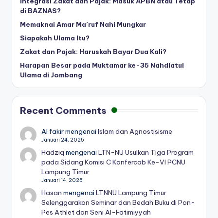
Integrasi Zakat dan Pajak: Masuk APBN atau Tetap
di BAZNAS?
Memaknai Amar Ma’ruf Nahi Mungkar
Siapakah Ulama Itu?
Zakat dan Pajak: Haruskah Bayar Dua Kali?
Harapan Besar pada Muktamar ke-35 Nahdlatul
Ulama di Jombang
Recent Comments
Al fakir
mengenai
Islam dan Agnostisisme
Januari 24, 2025
Hadziq
mengenai
LTN-NU Usulkan Tiga Program
pada Sidang Komisi C Konfercab Ke-VI PCNU
Lampung Timur
Januari 14, 2025
Hasan
mengenai
LTNNU Lampung Timur
Selenggarakan Seminar dan Bedah Buku di Pon-
Pes Athlet dan Seni Al-Fatimiyyah