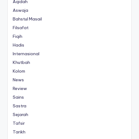
Aqidah
Aswaja
Bahstul Masail
Filsafat
Fiqih
Hadis
Internasional
Khutbah
Kolom
News
Review
Sains
Sastra
Sejarah
Tafsir
Tarikh