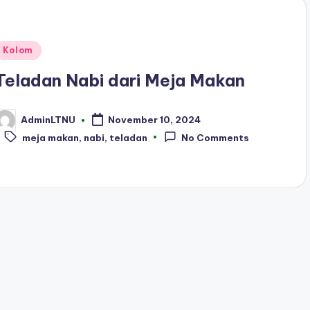
Posted
Kolom
n
Teladan Nabi dari Meja Makan
AdminLTNU
November 10, 2024
osted
Tags:
y
meja makan
,
nabi
,
teladan
No Comments