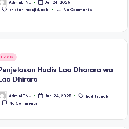
AdminLTNU
Juli 24, 2025
osted
Tags:
y
kristen
,
masjid
,
nabi
No Comments
Posted
Hadis
n
Penjelasan Hadis Laa Dharara wa
Laa Dhirara
AdminLTNU
Juni 24, 2025
hadits
,
nabi
osted
Tags:
y
No Comments