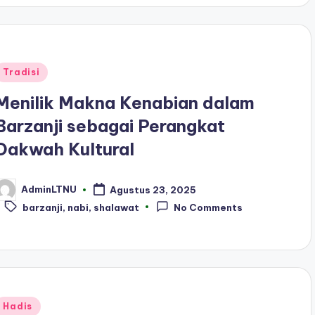
Posted
Tradisi
n
Menilik Makna Kenabian dalam
Barzanji sebagai Perangkat
Dakwah Kultural
AdminLTNU
Agustus 23, 2025
osted
Tags:
y
barzanji
,
nabi
,
shalawat
No Comments
Posted
Hadis