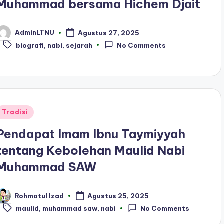
Muhammad bersama Hichem Djait
AdminLTNU
Agustus 27, 2025
osted
Tags:
y
biografi
,
nabi
,
sejarah
No Comments
Posted
Tradisi
n
Pendapat Imam Ibnu Taymiyyah
tentang Kebolehan Maulid Nabi
Muhammad SAW
Rohmatul Izad
Agustus 25, 2025
osted
Tags:
y
maulid
,
muhammad saw
,
nabi
No Comments