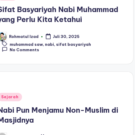
n
Sifat Basyariyah Nabi Muhammad
yang Perlu Kita Ketahui
Rohmatul Izad
Juli 30, 2025
osted
Tags:
y
muhammad saw
,
nabi
,
sifat basyariyah
No Comments
Posted
Sejarah
n
Nabi Pun Menjamu Non-Muslim di
Masjidnya