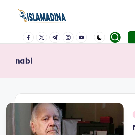
facebook.com
twitter.com
t.me
instagram.com
youtube.com
nabi
i