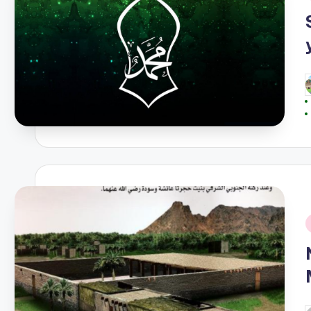
i
P
b
i