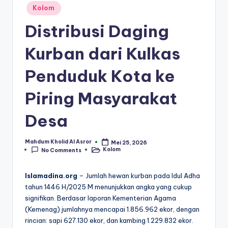
Posted
Kolom
in
Distribusi Daging
Kurban dari Kulkas
Penduduk Kota ke
Piring Masyarakat
Desa
Mahdum Kholid Al Asror
Mei 25, 2026
Posted
Kolom
No Comments
by
Posted
in
Islamadina.org
– Jumlah hewan kurban pada Idul Adha
tahun 1446 H/2025 M menunjukkan angka yang cukup
signifikan. Berdasar laporan Kementerian Agama
(Kemenag) jumlahnya mencapai 1.856.962 ekor, dengan
rincian: sapi 627.130 ekor, dan kambing 1.229.832 ekor.