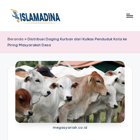
Beranda
»
Distribusi Daging Kurban dari Kulkas Penduduk Kota ke
Piring Masyarakat Desa
megasyariah.co.id