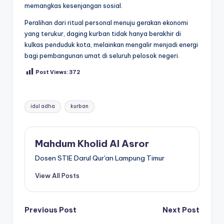
memangkas kesenjangan sosial.
Peralihan dari ritual personal menuju gerakan ekonomi
yang terukur, daging kurban tidak hanya berakhir di
kulkas penduduk kota, melainkan mengalir menjadi energi
bagi pembangunan umat di seluruh pelosok negeri.
Post Views:
372
Tags:
idul adha
kurban
Mahdum Kholid Al Asror
Dosen STIE Darul Qur'an Lampung Timur
View All Posts
Post
Previous Post
Next Post