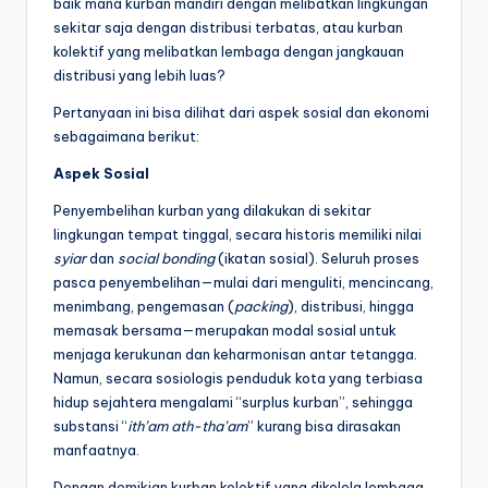
baik mana kurban mandiri dengan melibatkan lingkungan
sekitar saja dengan distribusi terbatas, atau kurban
kolektif yang melibatkan lembaga dengan jangkauan
distribusi yang lebih luas?
Pertanyaan ini bisa dilihat dari aspek sosial dan ekonomi
sebagaimana berikut:
Aspek Sosial
Penyembelihan kurban yang dilakukan di sekitar
lingkungan tempat tinggal, secara historis memiliki nilai
syiar
dan
social bonding
(ikatan sosial). Seluruh proses
pasca penyembelihan—mulai dari menguliti, mencincang,
menimbang, pengemasan (
packing
), distribusi, hingga
memasak bersama—merupakan modal sosial untuk
menjaga kerukunan dan keharmonisan antar tetangga.
Namun, secara sosiologis penduduk kota yang terbiasa
hidup sejahtera mengalami “surplus kurban”, sehingga
substansi “
ith’am ath-tha’am
” kurang bisa dirasakan
manfaatnya.
Dengan demikian kurban kolektif yang dikelola lembaga