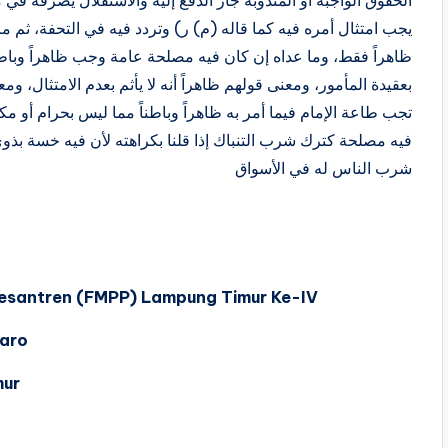
يجب امتثال أمره فيه كما قاله (م) ر) وتردد فيه في التحفة، ثم م
ظاهراً فقط، وما عداه إن كان فيه مصلحة عامة وجب ظاهراً وباطناً
بعقيدة المأمور، ومعنى قولهم ظاهراً أنه لا يأثم بعدم الامتثال، وم
تجب طاعة الإمام فيما أمر به ظاهراً وباطناً مما ليس بحرام أو م
فيه مصلحة كترك شرب التنباك إذا قلنا بكراهته لأن فيه خسة بذوي 
شرب الناس له في الأسواق
esantren (FMPP) Lampung Timur Ke-IV
saro
mur