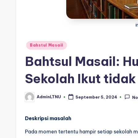
i
Posted
Bahstul Masail
in
Bahtsul Masail: H
Sekolah Ikut tidak
AdminLTNU
September 5, 2024
No
Posted
by
Deskripsi masalah
Pada momen tertentu hampir setiap sekolah m