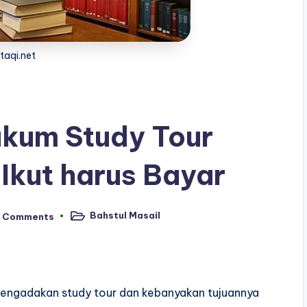
rtaqi.net
ukum Study Tour
 Ikut harus Bayar
Bahstul Masail
 Comments
Posted
in
engadakan study tour dan kebanyakan tujuannya