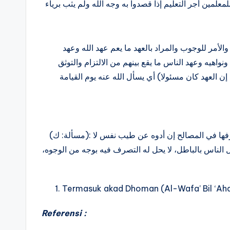
والأمر للوجوب والمراد بالعهد ما يعم عهد الله وعهد
ونواهيه وعهد الناس ما يقع بينهم من الالتزام والتوثق
 إن العهد كان مسئولا) أي يسأل الله عنه يوم القيامة
(مسألة: ك): عين السلطان على بعض الرعية شيئا كل سنة من نحو دراهم يصرفها في المصالح إن أدوه عن طيب نفس لا
ال الناس بالباطل، لا يحل له التصرف فيه بوجه من الوجوه
Termasuk akad Dhoman (Al-Wafa’ Bil ‘Ahd
Referensi :