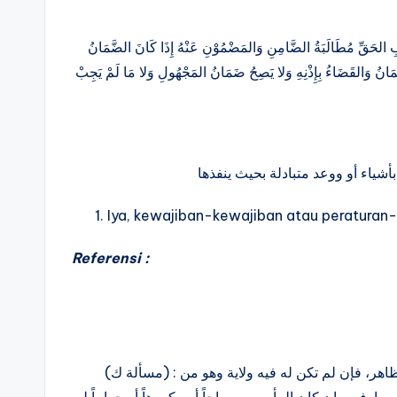
ِبِ الحَقِّ مُطَالَبَةُ الضَّامِنِ وَالمَضْمُوْنِ عَنْهُ إِذَا كَانَ الضَّمَانُ
َمَانُ وَالقَضَاءُ بِإِذْنِهِ وَلا يَصِحُ ضَمَانُ المَجْهُولِ وَلا مَا لَمْ يَجِبْ
أشياء أو ووعد متبادلة بحيث ينفذها
Iya, kewajiban-kewajiban atau peraturan-
Referensi :
(مسألة ك) : يجب امتثال أمر الإمام في كل ما له فيه ولاية كدفع زكاة المال الظاهر، فإن لم تكن له فيه ولاية وهو من
ارفه، وإن كان المأمور به مباحاً أو مكروهاً أو حراماً لم