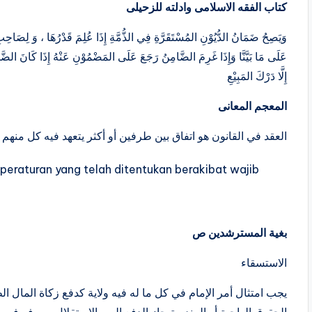
كتاب الفقه الاسلامى وادلته للزحيلى
وَيَصِحُ ضَمَانُ الدُّيُوْنِ المُسْتَقَرَّةِ فِي الذُّمَّةِ إِذَا عُلِمَ قَدْرُهَا ، وَ لِصَاح
عَلَى مَا بَيَّنَّا وَإِذَا غَرِمَ الضَّامِنُ رَجَعَ عَلَى المَضْمُوْنِ عَنْهُ إِذَا كَانَ الضّ
إِلَّا دَرْكَ المَبِيْعِ
المعجم المعانى
العقد في القانون هو اتفاق بين طرفين أو أكثر يتعهد فيه كل منهم ب
peraturan yang telah ditentukan berakibat wajib
بغية المسترشدين ص
الاستسقاء
الحقوق الواجبة أو المندوبة جاز الدفع إليه والاستقلال يصرفه في مص