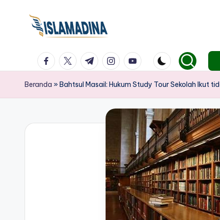
facebook.com
twitter.com
t.me
instagram.com
youtube.com
Beranda
»
Bahtsul Masail: Hukum Study Tour Sekolah Ikut tid