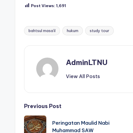
Post Views:
1,691
bahtsul masa'il
hukum
study tour
Tags:
AdminLTNU
View All Posts
Post
Previous Post
navigation
Peringatan Maulid Nabi
Muhammad SAW