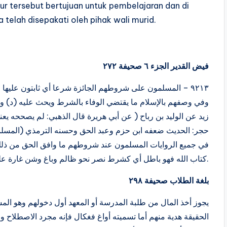
ur tersebut bertujuan untuk pembelajaran dan di
telah disepakati oleh pihak wali murid.
فيض القدير الجزء ٦ صحيفة ٢٧٢
٩٢١٣ – المسلمون على شروطهم الجائزة شرعا أي ثابتون عليها 
وفي وصفهم بالإسلام ما يقتضي الوفاء بالشرط ويحث عليه (د) وك
زيد عن الوليد بن رباح ( عن أبي هريرة قال الذهبي: لم يصححه يع
حجر: الحديث ضعفه ابن حزم وعبد الحق وحسنه الترمذي (المسلمو
في جميع الروايات المسلمون عند شروطهم ما وافق الحق من ذلك
كتاب الله فهو باطل أي كشرط نصر نحو ظالم وباغ وشن غارة على المسلمين ونحوها من الشروط الباطلة.
بلغة الطلاب صحيفة ٢٩٨
الحقيقة هدية منهم أما تسميته أواغ فغكال فإنه مجرد الاصطلاح 