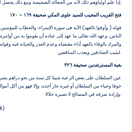
إذا علم أولياؤهم ذلك لأنه من الجعالة الصحيصة ومع ذلك يحصل للمعلمين أجر التعليم إذا قصدوا به وجه الله ولم يثب برياء.
فتح القريب المجيب للسيد علوى المكي صحيفة ١٦٩ – ١٧٠
قوله ( وأوفوا بالعهد) الآية فى سورة الإسراء، والخطاب للمؤمنين 
الناس، وعهد الله تعالى ما عهد إلى عباده أن يقوموا به من أوامره 
والمراد بالوفاء بالعهد أداء مقتضاه وعدم العذر والخيانة فيه وقوله
ليثيب الصادقين ويعذب المنافقين.
بغية المسترشدين صحيفة ٣٢٦
خوفا وحياء من السلطان أو غيره جاز أخذه، وإلا فهو من أكل أمو،
وإرادة صرفه في المصالح لا تصيره حلالا.
i)