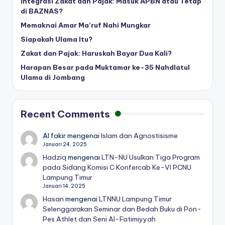
Integrasi Zakat dan Pajak: Masuk APBN atau Tetap
di BAZNAS?
Memaknai Amar Ma’ruf Nahi Mungkar
Siapakah Ulama Itu?
Zakat dan Pajak: Haruskah Bayar Dua Kali?
Harapan Besar pada Muktamar ke-35 Nahdlatul
Ulama di Jombang
Recent Comments
Al fakir
mengenai
Islam dan Agnostisisme
Januari 24, 2025
Hadziq
mengenai
LTN-NU Usulkan Tiga Program
pada Sidang Komisi C Konfercab Ke-VI PCNU
Lampung Timur
Januari 14, 2025
Hasan
mengenai
LTNNU Lampung Timur
Selenggarakan Seminar dan Bedah Buku di Pon-
Pes Athlet dan Seni Al-Fatimiyyah