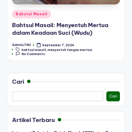
Posted
Bahstul Masail
in
Bahtsul Masail: Menyentuh Mertua
dalam Keadaan Suci (Wudu)
AdminLTNU
September 7, 2024
Posted
Tags:
bahtsul masa'il
,
menyentuh tangan mertua
by
No Comments
Cari
Cari
Artikel Terbaru