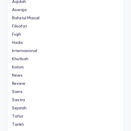
Aqidah
Aswaja
Bahstul Masail
Filsafat
Fiqih
Hadis
Internasional
Khutbah
Kolom
News
Review
Sains
Sastra
Sejarah
Tafsir
Tarikh