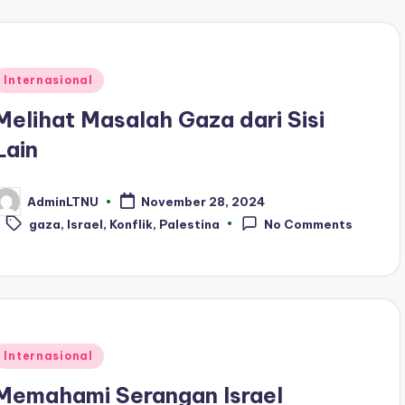
Posted
Internasional
n
Melihat Masalah Gaza dari Sisi
Lain
AdminLTNU
November 28, 2024
osted
Tags:
y
gaza
,
Israel
,
Konflik
,
Palestina
No Comments
Posted
Internasional
n
Memahami Serangan Israel