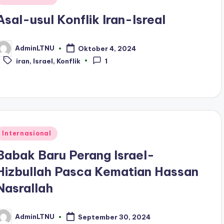
n
Asal-usul Konflik Iran-Isreal
AdminLTNU
Oktober 4, 2024
osted
Tags:
y
iran
,
Israel
,
Konflik
1
Posted
Internasional
n
Babak Baru Perang Israel-
Hizbullah Pasca Kematian Hassan
Nasrallah
AdminLTNU
September 30, 2024
osted