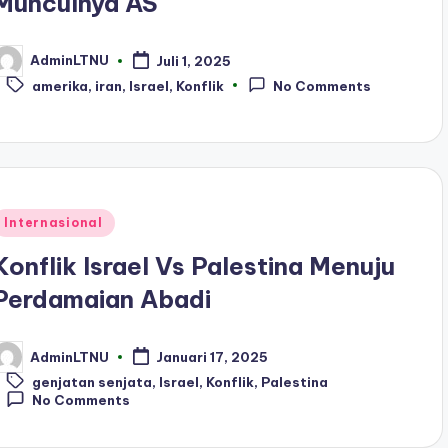
Munculnya AS
AdminLTNU
Juli 1, 2025
osted
Tags:
y
amerika
,
iran
,
Israel
,
Konflik
No Comments
Posted
Internasional
n
Konflik Israel Vs Palestina Menuju
Perdamaian Abadi
AdminLTNU
Januari 17, 2025
osted
Tags:
y
genjatan senjata
,
Israel
,
Konflik
,
Palestina
No Comments