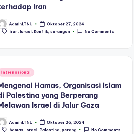
terhadap Iran
AdminLTNU
Oktober 27, 2024
osted
Tags:
y
iran
,
Israel
,
Konflik
,
serangan
No Comments
Posted
Internasional
n
Mengenal Hamas, Organisasi Islam
di Palestina yang Berperang
Melawan Israel di Jalur Gaza
AdminLTNU
Oktober 26, 2024
osted
Tags:
y
hamas
,
Israel
,
Palestina
,
perang
No Comments