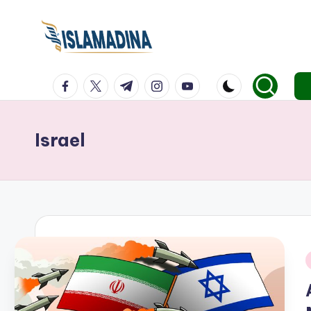
facebook.com
twitter.com
t.me
instagram.com
youtube.com
Israel
i