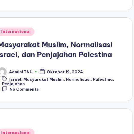
Posted
Internasional
n
Masyarakat Muslim, Normalisasi
Israel, dan Penjajahan Palestina
AdminLTNU
Oktober 19, 2024
osted
y
Tags:
Israel
,
Masyarakat Muslim
,
Normalisasi
,
Palestina
,
Penjajahan
No Comments
Posted
Internasional