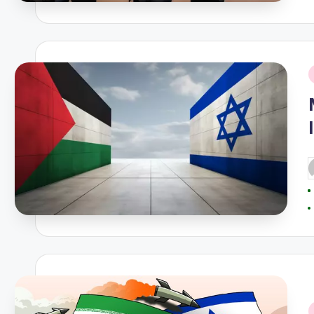
i
P
b