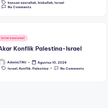
Tags:
y
hassan nasrallah
,
hizbullah
,
Israel
No Comments
Posted
Internasional
n
Akar Konflik Palestina-Israel
AdminLTNU
Agustus 10, 2024
osted
Tags:
y
Israel
,
Konflik
,
Palestina
No Comments