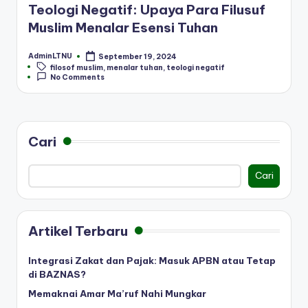
Teologi Negatif: Upaya Para Filusuf
Muslim Menalar Esensi Tuhan
AdminLTNU
September 19, 2024
Posted
Tags:
filosof muslim
,
menalar tuhan
,
teologi negatif
by
No Comments
Cari
Cari
Artikel Terbaru
Integrasi Zakat dan Pajak: Masuk APBN atau Tetap
di BAZNAS?
Memaknai Amar Ma’ruf Nahi Mungkar