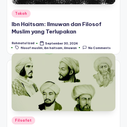
Posted
Tokoh
in
Ibn Haitsam: Ilmuwan dan Filosof
Muslim yang Terlupakan
Rohmatul Izad
September 30, 2024
Posted
Tags:
filosof muslim
,
ibn haitsam
,
ilmuwan
No Comments
by
Posted
Filsafat
in