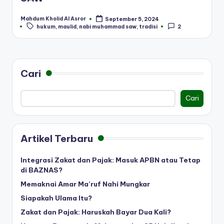
Mahdum Kholid Al Asror
September 5, 2024
Posted
Tags:
hukum
,
maulid
,
nabi muhammad saw
,
tradisi
2
by
Cari
Cari
Artikel Terbaru
Integrasi Zakat dan Pajak: Masuk APBN atau Tetap
di BAZNAS?
Memaknai Amar Ma’ruf Nahi Mungkar
Siapakah Ulama Itu?
Zakat dan Pajak: Haruskah Bayar Dua Kali?