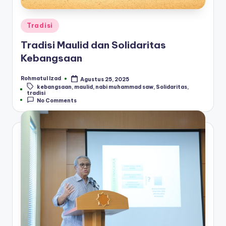
Posted
Tradisi
in
Tradisi Maulid dan Solidaritas
Kebangsaan
Rohmatul Izad
Agustus 25, 2025
Posted
kebangsaan
,
maulid
,
nabi muhammad saw
,
Solidaritas
,
by
Tags:
tradisi
No Comments