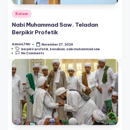
Posted
Kolom
in
Nabi Muhammad Saw. Teladan
Berpikir Profetik
AdminLTNU
November 27, 2024
Posted
Tags:
berpikir profetik
,
kenabian
,
nabi muhammad saw
by
No Comments