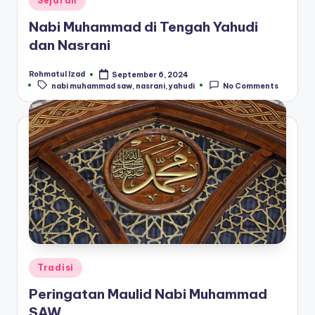
Sejarah
in
Nabi Muhammad di Tengah Yahudi
dan Nasrani
Rohmatul Izad
September 6, 2024
Posted
Tags:
nabi muhammad saw
,
nasrani
,
yahudi
No Comments
by
Posted
Tradisi
in
Peringatan Maulid Nabi Muhammad
SAW