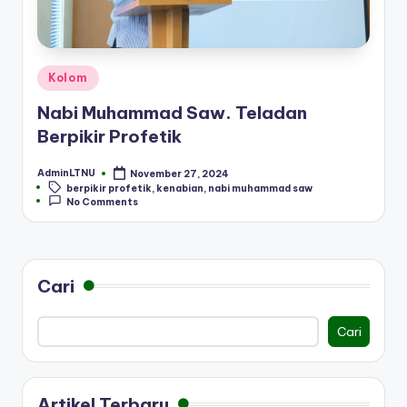
Posted
Kolom
in
Nabi Muhammad Saw. Teladan
Berpikir Profetik
AdminLTNU
November 27, 2024
Posted
Tags:
berpikir profetik
,
kenabian
,
nabi muhammad saw
by
No Comments
Cari
Cari
Artikel Terbaru