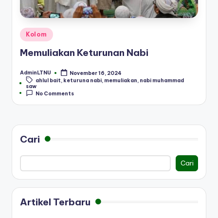
Posted
Kolom
in
Memuliakan Keturunan Nabi
AdminLTNU
November 16, 2024
Posted
ahlul bait
,
keturuna nabi
,
memuliakan
,
nabi muhammad
by
Tags:
saw
No Comments
Cari
Cari
Artikel Terbaru