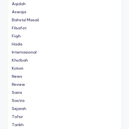
Aqidah
Aswaja
Bahstul Masail
Filsafat
Fiqih
Hadis
Internasional
Khutbah
Kolom
News
Review
Sains
Sastra
Sejarah
Tafsir
Tarikh