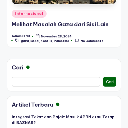
Posted
Internasional
in
Melihat Masalah Gaza dari Sisi Lain
AdminLTNU
November 28, 2024
Posted
Tags:
gaza
,
Israel
,
Konflik
,
Palestina
No Comments
by
Cari
Cari
Artikel Terbaru
Integrasi Zakat dan Pajak: Masuk APBN atau Tetap
di BAZNAS?