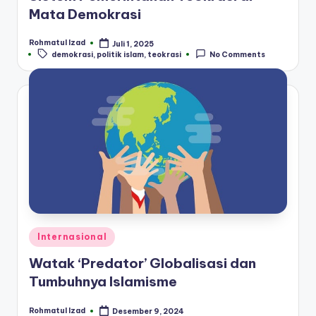
Mata Demokrasi
Rohmatul Izad
Juli 1, 2025
Posted
Tags:
demokrasi
,
politik islam
,
teokrasi
No Comments
by
Posted
Internasional
in
Watak ‘Predator’ Globalisasi dan
Tumbuhnya Islamisme
Rohmatul Izad
Desember 9, 2024
Posted