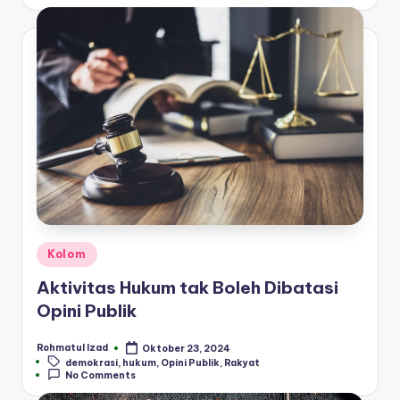
Posted
Kolom
in
Aktivitas Hukum tak Boleh Dibatasi
Opini Publik
Rohmatul Izad
Oktober 23, 2024
Posted
Tags:
demokrasi
,
hukum
,
Opini Publik
,
Rakyat
by
No Comments