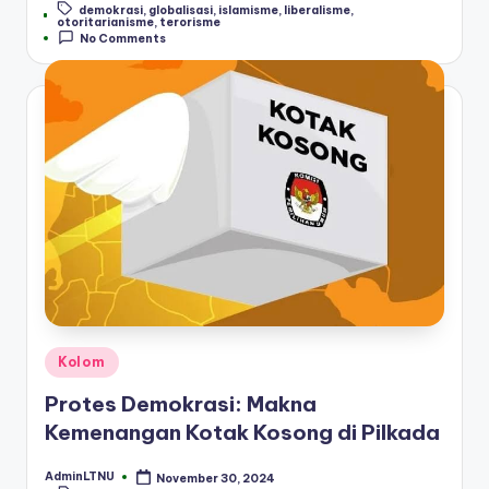
demokrasi
,
globalisasi
,
islamisme
,
liberalisme
,
by
Tags:
otoritarianisme
,
terorisme
No Comments
Posted
Kolom
in
Protes Demokrasi: Makna
Kemenangan Kotak Kosong di Pilkada
AdminLTNU
November 30, 2024
Posted