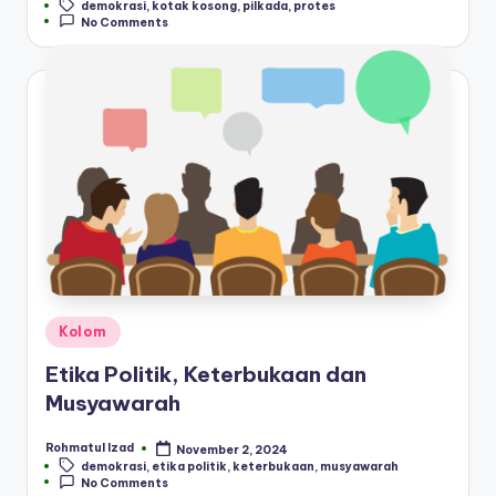
Tags:
demokrasi
,
kotak kosong
,
pilkada
,
protes
by
No Comments
Posted
Kolom
in
Etika Politik, Keterbukaan dan
Musyawarah
Rohmatul Izad
November 2, 2024
Posted
Tags:
demokrasi
,
etika politik
,
keterbukaan
,
musyawarah
by
No Comments