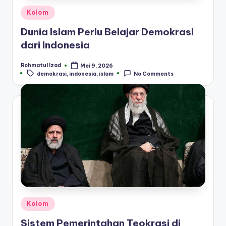
Posted
Kolom
in
Dunia Islam Perlu Belajar Demokrasi
dari Indonesia
Rohmatul Izad
Mei 9, 2026
Posted
Tags:
demokrasi
,
indonesia
,
islam
No Comments
by
Posted
Kolom
in
Sistem Pemerintahan Teokrasi di