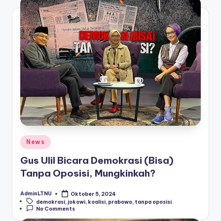
Posted
News
in
Gus Ulil Bicara Demokrasi (Bisa)
Tanpa Oposisi, Mungkinkah?
AdminLTNU
Oktober 5, 2024
Posted
Tags:
demokrasi
,
jokowi
,
koalisi
,
prabowo
,
tanpa oposisi
by
No Comments