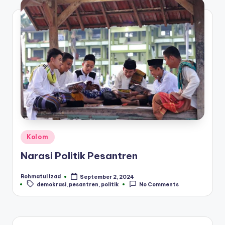
Posted
Kolom
in
Narasi Politik Pesantren
Rohmatul Izad
September 2, 2024
Posted
Tags:
demokrasi
,
pesantren
,
politik
No Comments
by