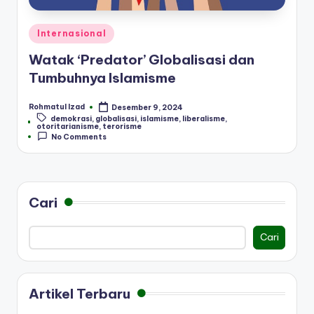
Posted
Internasional
in
Watak ‘Predator’ Globalisasi dan
Tumbuhnya Islamisme
Rohmatul Izad
Desember 9, 2024
Posted
demokrasi
,
globalisasi
,
islamisme
,
liberalisme
,
by
Tags:
otoritarianisme
,
terorisme
No Comments
Cari
Cari
Artikel Terbaru