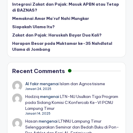
Integrasi Zakat dan Pajak: Masuk APBN atau Tetap
di BAZNAS?
Memaknai Amar Ma’ruf Nahi Mungkar
Siapakah Ulama Itu?
Zakat dan Pajak: Haruskah Bayar Dua Kali?
Harapan Besar pada Muktamar ke-35 Nahdlatul
Ulama di Jombang
Recent Comments
Al fakir
mengenai
Islam dan Agnostisisme
Januari 24, 2025
Hadziq
mengenai
LTN-NU Usulkan Tiga Program
pada Sidang Komisi C Konfercab Ke-VI PCNU
Lampung Timur
Januari 14, 2025
Hasan
mengenai
LTNNU Lampung Timur
Selenggarakan Seminar dan Bedah Buku di Pon-
Pes Athlet dan Seni Al-Fatimiyyah