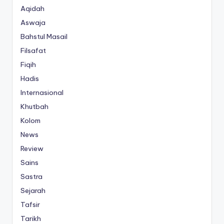
Aqidah
Aswaja
Bahstul Masail
Filsafat
Fiqih
Hadis
Internasional
Khutbah
Kolom
News
Review
Sains
Sastra
Sejarah
Tafsir
Tarikh