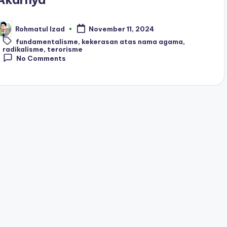
Rohmatul Izad
November 11, 2024
osted
y
Tags:
fundamentalisme
,
kekerasan atas nama agama
,
radikalisme
,
terorisme
No Comments