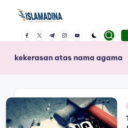
facebook.com
twitter.com
t.me
instagram.com
youtube.com
kekerasan atas nama agama
i