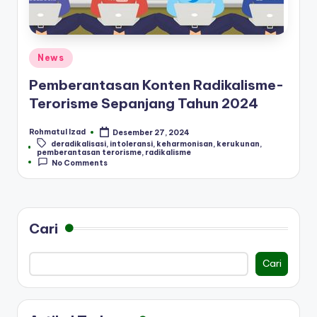
Posted
News
in
Pemberantasan Konten Radikalisme-
Terorisme Sepanjang Tahun 2024
Rohmatul Izad
Desember 27, 2024
Posted
deradikalisasi
,
intoleransi
,
keharmonisan
,
kerukunan
,
by
Tags:
pemberantasan terorisme
,
radikalisme
No Comments
Cari
Cari