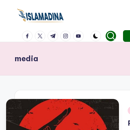
facebook.com
twitter.com
t.me
instagram.com
youtube.com
media
i