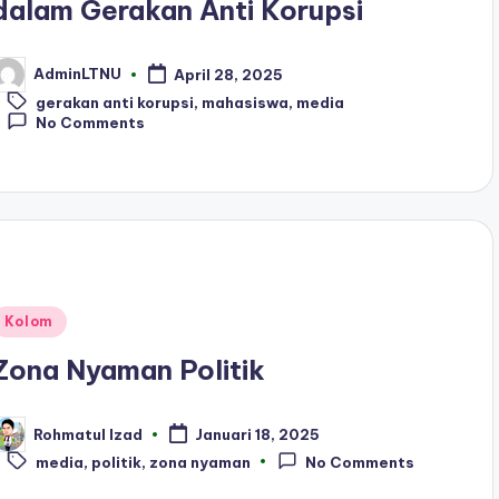
dalam Gerakan Anti Korupsi
AdminLTNU
April 28, 2025
osted
Tags:
y
gerakan anti korupsi
,
mahasiswa
,
media
No Comments
Posted
Kolom
n
Zona Nyaman Politik
Rohmatul Izad
Januari 18, 2025
osted
Tags:
y
media
,
politik
,
zona nyaman
No Comments