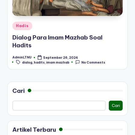
Posted
Hadis
in
Dialog Para Imam Mazhab Soal
Hadits
AdminLTNU
September 26, 2024
Posted
Tags:
dialog
,
hadits
,
imam mazhab
No Comments
by
Cari
Cari
Artikel Terbaru