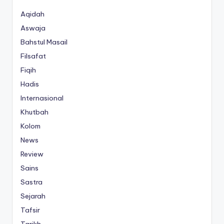
Aqidah
Aswaja
Bahstul Masail
Filsafat
Fiqih
Hadis
Internasional
Khutbah
Kolom
News
Review
Sains
Sastra
Sejarah
Tafsir