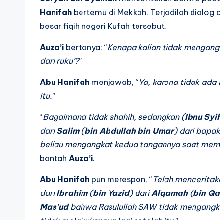
Hanifah
bertemu di Mekkah. Terjadilah dialog 
besar fiqih negeri Kufah tersebut.
Auza’i
bertanya: “
Kenapa kalian tidak mengangk
dari ruku’?
”
Abu Hanifah
menjawab, “
Ya, karena tidak ada
itu.
”
“
Bagaimana tidak shahih, sedangkan (
Ibnu Syi
dari
Salim
(
bin Abdullah bin Umar
) dari bapak
beliau mengangkat kedua tangannya saat memula
bantah
Auza’i
.
Abu Hanifah
pun merespon, “
Telah mencerita
dari
Ibrahim
(
bin Yazid
) dari
Alqamah
(
bin Qa
Mas’ud
bahwa Rasulullah SAW tidak mengangka