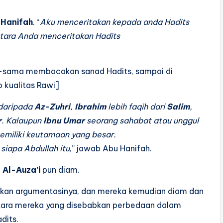
 Hanifah
. “
Aku menceritakan kepada anda Hadits
tara Anda menceritakan Hadits
a-sama membacakan sanad Hadits, sampai di
 kualitas Rawi]
 daripada
Az-Zuhri
,
Ibrahim
lebih faqih dari
Salim
,
r
. Kalaupun
Ibnu Umar
seorang sahabat atau unggul
miliki keutamaan yang besar.
 siapa Abdullah itu
,” jawab Abu Hanifah.
,
Al-Auza’i
pun diam.
askan argumentasinya, dan mereka kemudian diam dan
tara mereka yang disebabkan perbedaan dalam
dits.