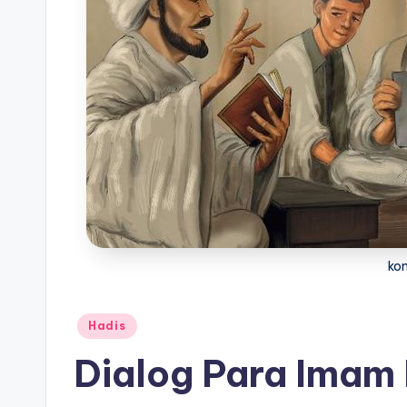
ko
Posted
Hadis
in
Dialog Para Imam