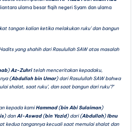
diantara ulama besar fiqih negeri Syam dan ulama
at tangan kalian ketika melakukan ruku’ dan bangun
 Hadits yang shahih dari Rasulullah SAW atas masalah
hab
)
Az-Zuhri
telah menceritakan kepadaku,
nya (
Abdullah bin Umar
) dari Rasulullah SAW bahwa
i shalat, saat ruku’, dan saat bangun dari ruku’?
”
kan kepada kami
Hammad
(
bin Abi Sulaiman
)
is
) dan
Al-Aswad
(
bin Yazid
) dari (
Abdullah
)
Ibnu
t kedua tangannya kecuali saat memulai shalat dan