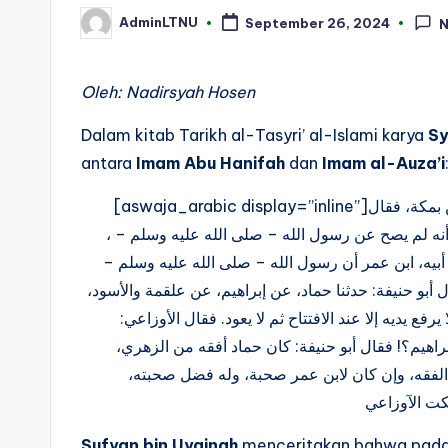
AdminLTNU
September 26, 2024
Posted
by
Oleh: Nadirsyah Hosen
Dalam kitab Tarikh al-Tasyri’ al-Islami karya
Sy
antara
Imam Abu Hanifah
dan
Imam al-Auza’i
[aswaja_arabic display=”inline”]‎قال سفيان بن عيينة: اجتمع أبو حنيفة والأوزاعي في دار الحنّاطين بمكة، فقال
لأجل أنه لم يصح عن رسول الله – صلى الله عليه وسلم
 أبيه، ابن عمر أن رسول الله – صلى الله عليه وسلم
قال أبو حنيفة: حدثنا حماد، عن إبراهيم، عن علقمة والأسود
فع يديه إلا عند الافتتاح ثم لا يعود. فقال الأوزاعي
راهيم؟! فقال أبو حنيفة: كان حماد أفقه من الزهري
 الفقه، وإن كان لابن عمر صحبة، وله فضل صحبته
Sufyan bin Uyainah
menceritakan bahwa pada