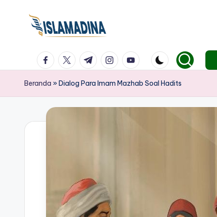
facebook.com
twitter.com
t.me
instagram.com
youtube.com
Beranda
»
Dialog Para Imam Mazhab Soal Hadits