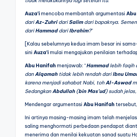
tidak melakukannya lagi setelah itu
.”
Auza’i
mencoba membantah argumentasi
Abu
dari
Az-Zuhri
dari
Salim
dari bapaknya. Semen
dari
Hammad
dari
Ibrahim
?
”
[Kalau sebelumnya kedua imam besar ini sam
sini
Auza’i
mulai mengajukan penilaian terhadap
Abu Hanifah
menjawab: “
Hammad
lebih faqih
dan
Alqamah
tidak lebih rendah dari
Ibnu Uma
karena menjadi sahabat Nabi, toh
Al-Aswad
me
Sedangkan
Abdullah
(
bin Mas’ud
) sudah jelas,
Mendengar argumentasi
Abu Hanifah
tersebut
Ini artinya masing-masing imam telah menjel
saling menghormati perbedaan pendapat dian
menerima dan menilai kekuatan sanad suatu Ha