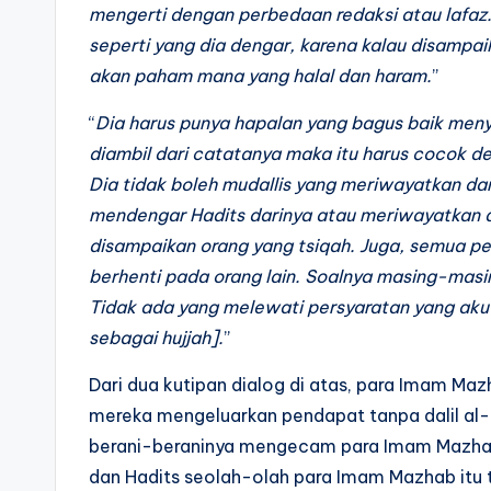
mengerti dengan perbedaan redaksi atau lafaz. 
seperti yang dia dengar, karena kalau disampai
akan paham mana yang halal dan haram.
”
“
Dia harus punya hapalan yang bagus baik men
diambil dari catatanya maka itu harus cocok d
Dia tidak boleh mudallis yang meriwayatkan dari
mendengar Hadits darinya atau meriwayatkan d
disampaikan orang yang tsiqah. Juga, semua p
berhenti pada orang lain. Soalnya masing-masi
Tidak ada yang melewati persyaratan yang aku s
sebagai hujjah].
”
Dari dua kutipan dialog di atas, para Imam M
mereka mengeluarkan pendapat tanpa dalil al-
berani-beraninya mengecam para Imam Mazhab
dan Hadits seolah-olah para Imam Mazhab itu t