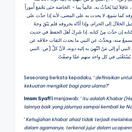
الخاصة حتى يَجْمَعَ أُموراً: ‎- منها أن يكون مَنْ حدَّثَ به ثِقَةً في دينه، معروفاً بالصِّدق في حديثه، عاقِلاَ لِمَا يُحَدِّثُ به، عالمِاً بما
وفه كما سَمِعَ، لا يحدث به على المعنى، لأنه إذا حدَّث على
دْرِ لَعَلَّهُ يُحِيل الحَلاَلَ إلى الحرام، وإذا أدَّاه بحروفه فلم يَبْقَ وجهٌ
لكتابه إن حدَّث مِنْ كتابه. إذا شَرِكَ أهلَ الحفظ في حديث
 ما لم يسمعْ منه، ويحدِّثَ عن النبي ما يحدث الثقات خلافَه عن
النبي. ‎ويكونُ هكذا مَنْ فوقَه ممَّن حدَّثه، حتى يُنْتَهَى بالحديث مَوْصُولاً إلى النبي أو إلى مَنْ انْتُهِيَ به إليه دونه، لأنَّ كلَّ [ص:
 يُسْتَغْنَى في كل واحد منهم عمَّا وصفْتُ
Seseorang berkata kepadaku, “
definisikan untu
kekuatan mengikat bagi para ulama?
”
Imam Syafi’i
menjawab: “
itu adalah Khabar (Ha
lainnya baik yang jalurnya sampai kembali ke Na
“
Kehujjahan khabar ahad tidak terjadi melaink
dalam agamanya, terkenal jujur dalam ucapann