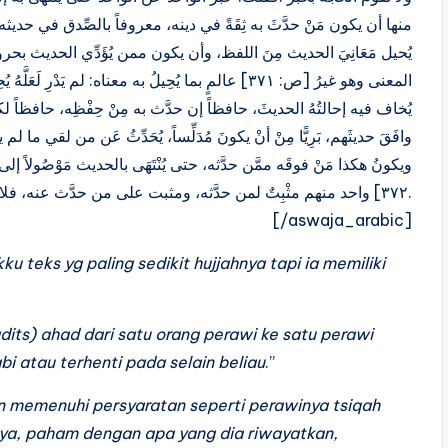
يُحيل مَعَانِيَ الحديث مِنَ اللفظ، وأن يكون ممن يُؤَدِّي الحديث بحر
المعنى وهو غيرُ [ص: ٣٧١] عالمٍ بما يُحِيلُ به معناه: لم يَ
يُخاف فيه إحالتُهُ الحديثَ، حافظاً إن حدَّث به مِنْ حِفْظِه، حافظاً 
وافَقَ حديثَهم، بَرِيًّا مِنْ أنْ يكونَ مُدَلِّساً، يُحَدِّثُ عَن من لقي
٣٧٢] واحد منهم مثْبِتٌ لمن حدَّثه، ومثبت على من حدَّث عنه، فلا.
[/aswaja_arabic]
kku teks yg paling sedikit hujjahnya tapi ia memiliki
dits) ahad dari satu orang perawi ke satu perawi
bi atau terhenti pada selain beliau
.”
an memenuhi persyaratan seperti perawinya tsiqah
ya, paham dengan apa yang dia riwayatkan,