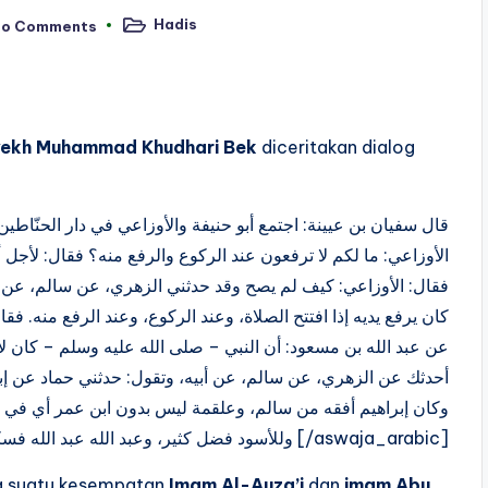
Hadis
No Comments
Posted
in
ekh Muhammad Khudhari Bek
diceritakan dialog
:
الأوزاعي: ما لكم لا ترفعون عند الركوع والرفع منه؟ فقال:  – ،
فقال: الأوزاعي: كيف لم يصح وقد حدثني الزهري، عن سالم، عن –
كان يرفع يديه إذا افتتح الصلاة، وعند الركوع، وعند الرفع منه. ف،
عن عبد الله بن مسعود: أن النبي – صلى الله عليه وسلم – كان لا ير:
أحدثك عن الزهري، عن سالم، عن أبيه، وتقول: حدثني حماد عن إب،
وكان إبراهيم أفقه من سالم، وعلقمة ليس بدون ابن عمر أي في،
وللأسود فضل كثير، وعبد الله عبد الله فسكت الآوزاعي [/aswaja_arabic]
 suatu kesempatan
Imam Al-Auza’i
dan
imam Abu