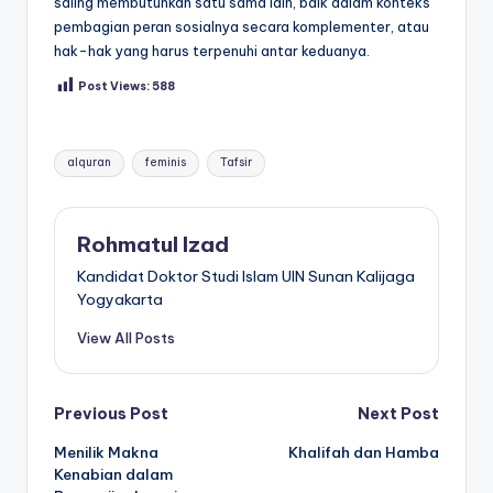
saling membutuhkan satu sama lain, baik dalam konteks
pembagian peran sosialnya secara komplementer, atau
hak-hak yang harus terpenuhi antar keduanya.
Post Views:
588
Tags:
alquran
feminis
Tafsir
Rohmatul Izad
Kandidat Doktor Studi Islam UIN Sunan Kalijaga
Yogyakarta
View All Posts
Post
Previous Post
Next Post
Menilik Makna
Khalifah dan Hamba
navigation
Kenabian dalam