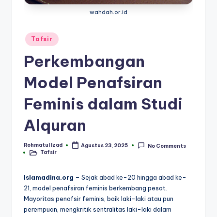
wahdah.or.id
Posted
Tafsir
in
Perkembangan
Model Penafsiran
Feminis dalam Studi
Alquran
Rohmatul Izad
Agustus 23, 2025
No Comments
Posted
Tafsir
by
Posted
in
Islamadina.org
– Sejak abad ke-20 hingga abad ke-
21, model penafsiran feminis berkembang pesat.
Mayoritas penafsir feminis, baik laki-laki atau pun
perempuan, mengkritik sentralitas laki-laki dalam