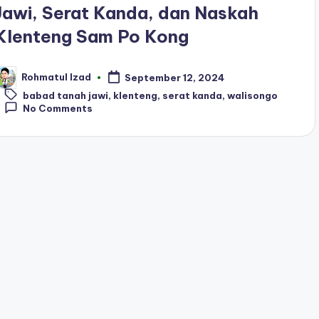
Jawi, Serat Kanda, dan Naskah
Klenteng Sam Po Kong
Rohmatul Izad
September 12, 2024
osted
Tags:
y
babad tanah jawi
,
klenteng
,
serat kanda
,
walisongo
No Comments