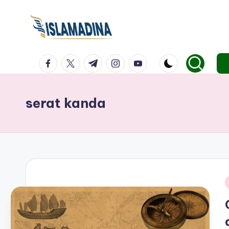
facebook.com
twitter.com
t.me
instagram.com
youtube.com
serat kanda
i