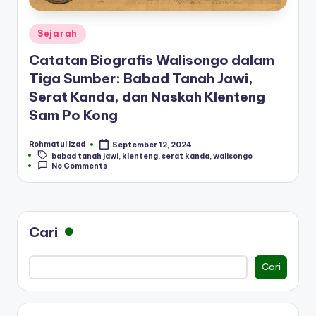
Posted
Sejarah
in
Catatan Biografis Walisongo dalam
Tiga Sumber: Babad Tanah Jawi,
Serat Kanda, dan Naskah Klenteng
Sam Po Kong
Rohmatul Izad
September 12, 2024
Posted
Tags:
babad tanah jawi
,
klenteng
,
serat kanda
,
walisongo
by
No Comments
Cari
Cari