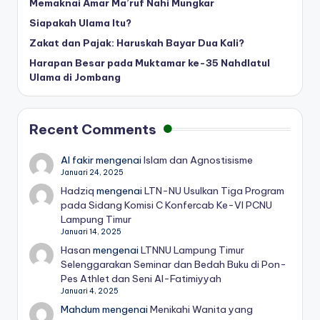
Memaknai Amar Ma’ruf Nahi Mungkar
Siapakah Ulama Itu?
Zakat dan Pajak: Haruskah Bayar Dua Kali?
Harapan Besar pada Muktamar ke-35 Nahdlatul
Ulama di Jombang
Recent Comments
Al fakir
mengenai
Islam dan Agnostisisme
Januari 24, 2025
Hadziq
mengenai
LTN-NU Usulkan Tiga Program
pada Sidang Komisi C Konfercab Ke-VI PCNU
Lampung Timur
Januari 14, 2025
Hasan
mengenai
LTNNU Lampung Timur
Selenggarakan Seminar dan Bedah Buku di Pon-
Pes Athlet dan Seni Al-Fatimiyyah
Januari 4, 2025
Mahdum
mengenai
Menikahi Wanita yang