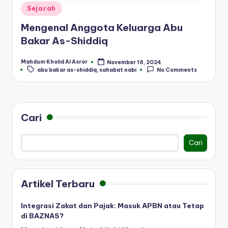
Posted
Sejarah
in
Mengenal Anggota Keluarga Abu
Bakar As-Shiddiq
Mahdum Kholid Al Asror
November 16, 2024
Posted
Tags:
abu bakar as-shiddiq
,
sahabat nabi
No Comments
by
Cari
Cari
Artikel Terbaru
Integrasi Zakat dan Pajak: Masuk APBN atau Tetap
di BAZNAS?