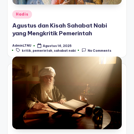
Posted
Hadis
in
Agustus dan Kisah Sahabat Nabi
yang Mengkritik Pemerintah
AdminLTNU
Agustus 16, 2025
Posted
Tags:
kritik
,
pemerintah
,
sahabat nabi
No Comments
by