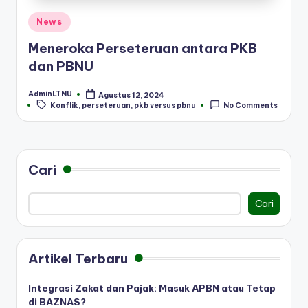
Posted
News
in
Meneroka Perseteruan antara PKB
dan PBNU
AdminLTNU
Agustus 12, 2024
Posted
Tags:
Konflik
,
perseteruan
,
pkb versus pbnu
No Comments
by
Cari
Cari
Artikel Terbaru
Integrasi Zakat dan Pajak: Masuk APBN atau Tetap
di BAZNAS?