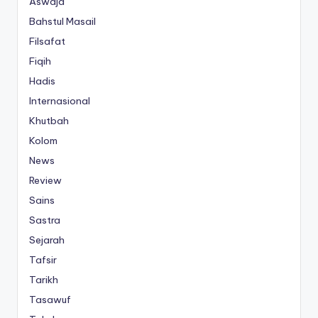
Aswaja
Bahstul Masail
Filsafat
Fiqih
Hadis
Internasional
Khutbah
Kolom
News
Review
Sains
Sastra
Sejarah
Tafsir
Tarikh
Tasawuf