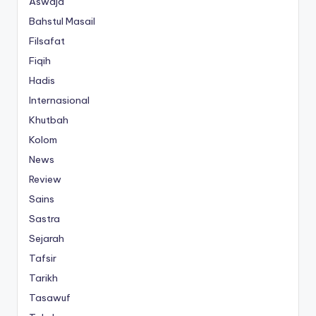
Aswaja
Bahstul Masail
Filsafat
Fiqih
Hadis
Internasional
Khutbah
Kolom
News
Review
Sains
Sastra
Sejarah
Tafsir
Tarikh
Tasawuf