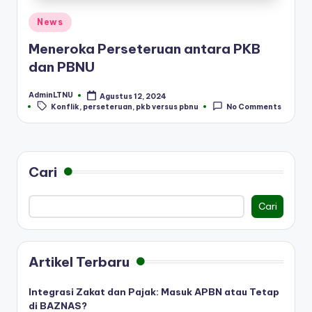
Posted
News
in
Meneroka Perseteruan antara PKB
dan PBNU
AdminLTNU
Agustus 12, 2024
Posted
Tags:
Konflik
,
perseteruan
,
pkb versus pbnu
No Comments
by
Cari
Cari
Artikel Terbaru
Integrasi Zakat dan Pajak: Masuk APBN atau Tetap
di BAZNAS?