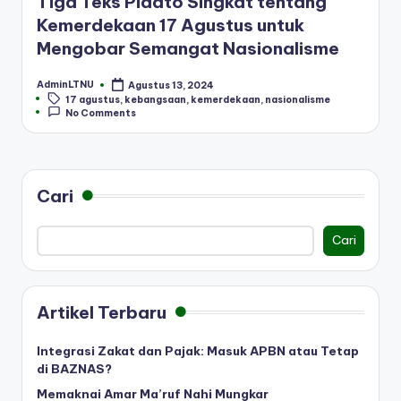
Tiga Teks Pidato Singkat tentang
Kemerdekaan 17 Agustus untuk
Mengobar Semangat Nasionalisme
AdminLTNU
Agustus 13, 2024
Posted
Tags:
17 agustus
,
kebangsaan
,
kemerdekaan
,
nasionalisme
by
No Comments
Cari
Cari
Artikel Terbaru
Integrasi Zakat dan Pajak: Masuk APBN atau Tetap
di BAZNAS?
Memaknai Amar Ma’ruf Nahi Mungkar