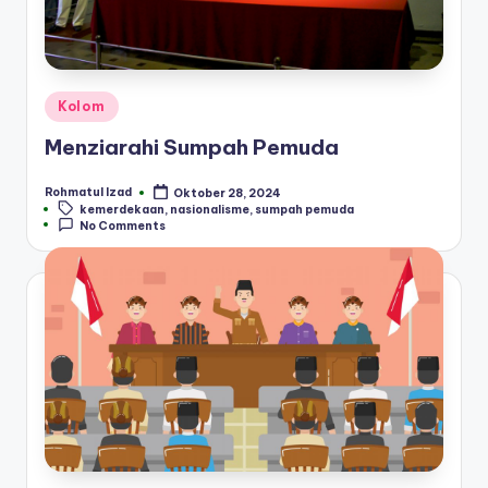
Posted
Kolom
in
Menziarahi Sumpah Pemuda
Rohmatul Izad
Oktober 28, 2024
Posted
Tags:
kemerdekaan
,
nasionalisme
,
sumpah pemuda
by
No Comments