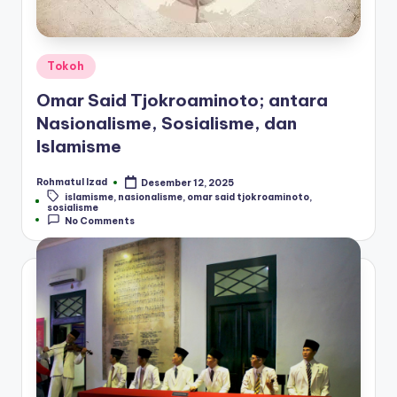
Posted
Tokoh
in
Omar Said Tjokroaminoto; antara
Nasionalisme, Sosialisme, dan
Islamisme
Rohmatul Izad
Desember 12, 2025
Posted
islamisme
,
nasionalisme
,
omar said tjokroaminoto
,
by
Tags:
sosialisme
No Comments