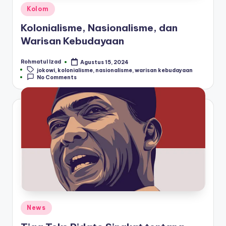
Posted
Kolom
in
Kolonialisme, Nasionalisme, dan
Warisan Kebudayaan
Rohmatul Izad
Agustus 15, 2024
Posted
Tags:
jokowi
,
kolonialisme
,
nasionalisme
,
warisan kebudayaan
by
No Comments
Posted
News
in