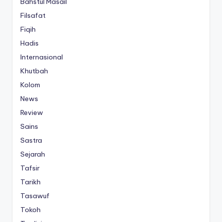
Bahstul Masail
Filsafat
Fiqih
Hadis
Internasional
Khutbah
Kolom
News
Review
Sains
Sastra
Sejarah
Tafsir
Tarikh
Tasawuf
Tokoh