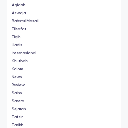
Aqidah
Aswaja
Bahstul Masail
Filsafat
Fiqih
Hadis
Internasional
Khutbah
Kolom
News
Review
Sains
Sastra
Sejarah
Tafsir
Tarikh