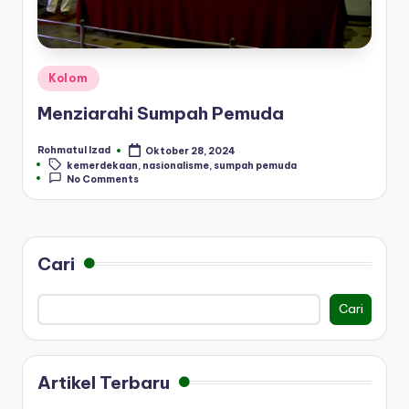
Posted
Kolom
in
Menziarahi Sumpah Pemuda
Rohmatul Izad
Oktober 28, 2024
Posted
Tags:
kemerdekaan
,
nasionalisme
,
sumpah pemuda
by
No Comments
Cari
Cari
Artikel Terbaru