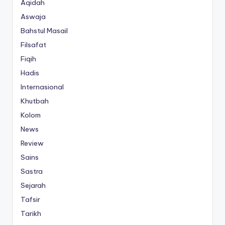
Aqidah
Aswaja
Bahstul Masail
Filsafat
Fiqih
Hadis
Internasional
Khutbah
Kolom
News
Review
Sains
Sastra
Sejarah
Tafsir
Tarikh