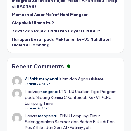
Integrasi Zakat dan Pajak: Masuk APBN atau Tetap
di BAZNAS?
Memaknai Amar Ma’ruf Nahi Mungkar
Siapakah Ulama Itu?
Zakat dan Pajak: Haruskah Bayar Dua Kali?
Harapan Besar pada Muktamar ke-35 Nahdlatul
Ulama di Jombang
Recent Comments
Al fakir
mengenai
Islam dan Agnostisisme
Januari 24, 2025
Hadziq
mengenai
LTN-NU Usulkan Tiga Program
pada Sidang Komisi C Konfercab Ke-VI PCNU
Lampung Timur
Januari 14, 2025
Hasan
mengenai
LTNNU Lampung Timur
Selenggarakan Seminar dan Bedah Buku di Pon-
Pes Athlet dan Seni Al-Fatimiyyah