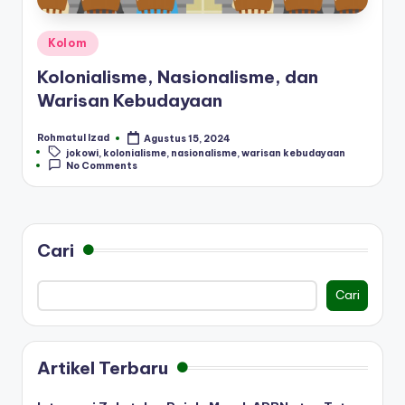
Posted
Kolom
in
Kolonialisme, Nasionalisme, dan
Warisan Kebudayaan
Rohmatul Izad
Agustus 15, 2024
Posted
Tags:
jokowi
,
kolonialisme
,
nasionalisme
,
warisan kebudayaan
by
No Comments
Cari
Cari
Artikel Terbaru