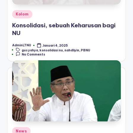
Posted
Kolom
in
Konsolidasi, sebuah Keharusan bagi
NU
AdminLTNU
Januari 4, 2025
Posted
Tags:
gus yahya
,
konsolidasi nu
,
nahdliyin
,
PBNU
by
No Comments
Posted
News