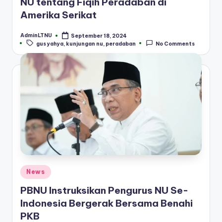
NU tentang Fiqih Peradaban di
Amerika Serikat
AdminLTNU
September 18, 2024
Posted
Tags:
gus yahya
,
kunjungan nu
,
peradaban
No Comments
by
Posted
News
in
PBNU Instruksikan Pengurus NU Se-
Indonesia Bergerak Bersama Benahi
PKB