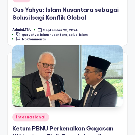
in
Gus Yahya: Islam Nusantara sebagai
Solusi bagi Konflik Global
AdminLTNU
September 23, 2024
Posted
Tags:
gus yahya
,
islam nusantara
,
solusi islam
by
No Comments
Posted
Internasional
in
Ketum PBNU Perkenalkan Gagasan