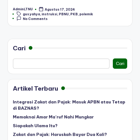
AdminLTNU
Agustus 17, 2024
Posted
Tags:
gus yahya
,
instruksi
,
PBNU
,
PKB
,
polemik
by
No Comments
Cari
Cari
Artikel Terbaru
Integrasi Zakat dan Pajak: Masuk APBN atau Tetap
di BAZNAS?
Memaknai Amar Ma’ruf Nahi Mungkar
Siapakah Ulama Itu?
Zakat dan Pajak: Haruskah Bayar Dua Kali?