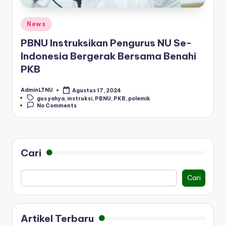
Posted
News
in
PBNU Instruksikan Pengurus NU Se-
Indonesia Bergerak Bersama Benahi
PKB
AdminLTNU
Agustus 17, 2024
Posted
Tags:
gus yahya
,
instruksi
,
PBNU
,
PKB
,
polemik
by
No Comments
Cari
Cari
Artikel Terbaru