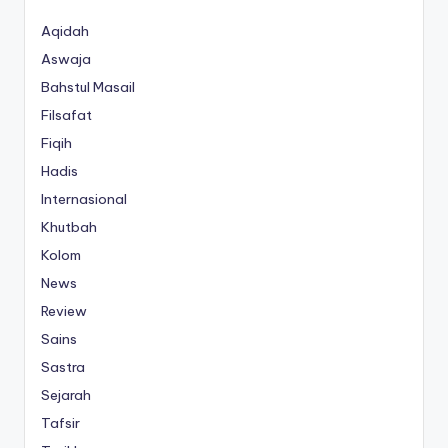
Aqidah
Aswaja
Bahstul Masail
Filsafat
Fiqih
Hadis
Internasional
Khutbah
Kolom
News
Review
Sains
Sastra
Sejarah
Tafsir